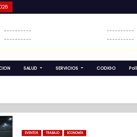
2026
----------
----------
----------
----------
CION
SALUD
SERVICIOS
CODIGO
Pol
EVENTOS
TRABAJO
ECONOMÍA