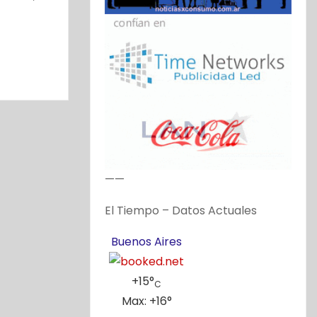
——
El Tiempo – Datos Actuales
Buenos Aires
+
15°
C
Max:
+
16°