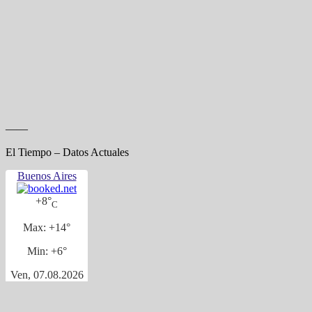
——
El Tiempo – Datos Actuales
Buenos Aires
+
8°
C
Max:
+
14°
Min:
+
6°
Ven, 07.08.2026