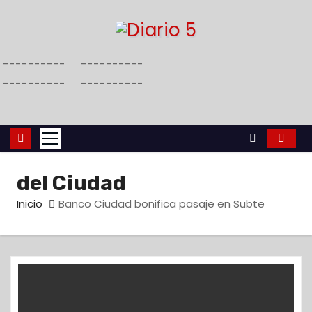
S
a
l
----------
----------
t
----------
----------
a
r
a
l
c
del Ciudad
o
n
Inicio
Banco Ciudad bonifica pasaje en Subte
t
e
n
i
d