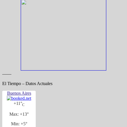
——
El Tiempo – Datos Actuales
Buenos Aires
+
11°
C
Max:
+
13°
Min:
+
5°