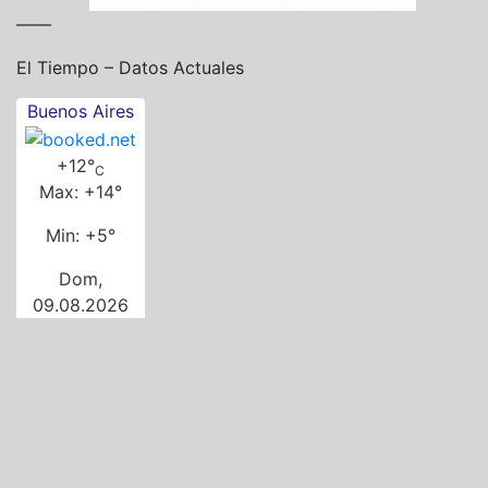
——
El Tiempo – Datos Actuales
Buenos Aires
+
12°
C
Max:
+
14°
Min:
+
5°
Dom,
09.08.2026