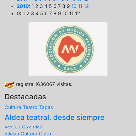
2010
:
1
2
3
4
5
6
7
8
9
10
11
12
0
:
1
2
3
4
5
6
7
8
9
10
11
12
registra
1636067
visitas.
Destacadas
Cultura
Teatro
Tapas
Aldea teatral, desde siempre
Ago 8, 2026
diario5
Iglesia
Cultura
Culto