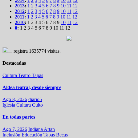
2014
:
1
2
3
4
5
6
7
8
9
10
11
12
2013
:
1
2
3
4
5
6
7
8
9
10
11
12
2012
:
1
2
3
4
5
6
7
8
9
10
11
12
2011
:
1
2
3
4
5
6
7
8
9
10
11
12
2010
:
1
2
3
4
5
6
7
8
9
10
11
12
0
:
1
2
3
4
5
6
7
8
9
10
11
12
registra
1635774
visitas.
Destacadas
Cultura
Teatro
Tapas
Aldea teatral, desde siempre
Ago 8, 2026
diario5
Iglesia
Cultura
Culto
En todas partes
Ago 7, 2026
Indiana Artan
Inclusión
Educación
Tapas
Becas