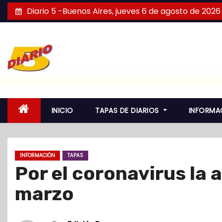
S
Diario 5 -Buenos Aires, jueves 6 de agosto de 2026
a
l
t
a
r
a
l
INICIO
TAPAS DE DIARIOS
INFORMA
c
o
n
INFORMACIÓN
TAPAS
t
Por el coronavirus la
e
n
marzo
i
d