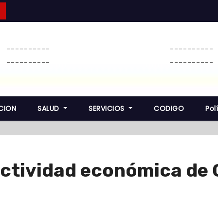
----------
----------
----------
----------
CION
SALUD
SERVICIOS
CODIGO
Pol
 actividad económica de 