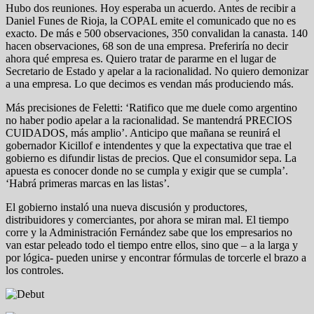
Hubo dos reuniones. Hoy esperaba un acuerdo. Antes de recibir a
Daniel Funes de Rioja, la COPAL emite el comunicado que no es
exacto. De más e 500 observaciones, 350 convalidan la canasta. 140
hacen observaciones, 68 son de una empresa. Preferiría no decir
ahora qué empresa es. Quiero tratar de pararme en el lugar de
Secretario de Estado y apelar a la racionalidad. No quiero demonizar
a una empresa. Lo que decimos es vendan más produciendo más.
Más precisiones de Feletti: ‘Ratifico que me duele como argentino
no haber podio apelar a la racionalidad. Se mantendrá PRECIOS
CUIDADOS, más amplio’. Anticipo que mañana se reunirá el
gobernador Kicillof e intendentes y que la expectativa que trae el
gobierno es difundir listas de precios. Que el consumidor sepa. La
apuesta es conocer donde no se cumpla y exigir que se cumpla’.
‘Habrá primeras marcas en las listas’.
El gobierno instaló una nueva discusión y productores,
distribuidores y comerciantes, por ahora se miran mal. El tiempo
corre y la Administración Fernández sabe que los empresarios no
van estar peleado todo el tiempo entre ellos, sino que – a la larga y
por lógica- pueden unirse y encontrar fórmulas de torcerle el brazo a
los controles.