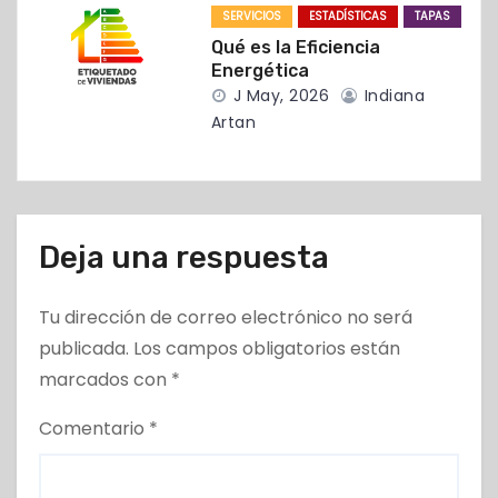
d
SERVICIOS
ESTADÍSTICAS
TAPAS
Qué es la Eficiencia
a
Energética
J May, 2026
Indiana
s
Artan
Deja una respuesta
Tu dirección de correo electrónico no será
publicada.
Los campos obligatorios están
marcados con
*
Comentario
*