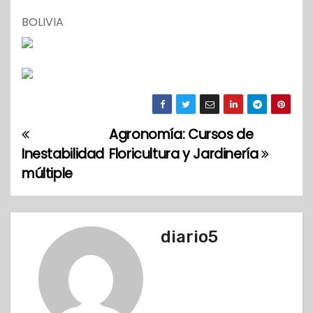
BOLIVIA
Agronomía: Cursos de
N
Inestabilidad
Floricultura y Jardinería
a
múltiple
v
e
diario5
g
a