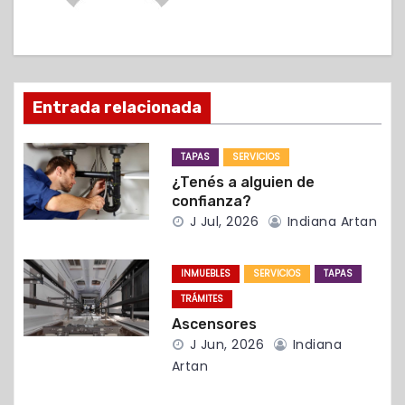
c
i
ó
Entrada relacionada
n
d
TAPAS
SERVICIOS
¿Tenés a alguien de
e
confianza?
J Jul, 2026
Indiana Artan
e
n
INMUEBLES
SERVICIOS
TAPAS
t
TRÁMITES
Ascensores
r
J Jun, 2026
Indiana
Artan
a