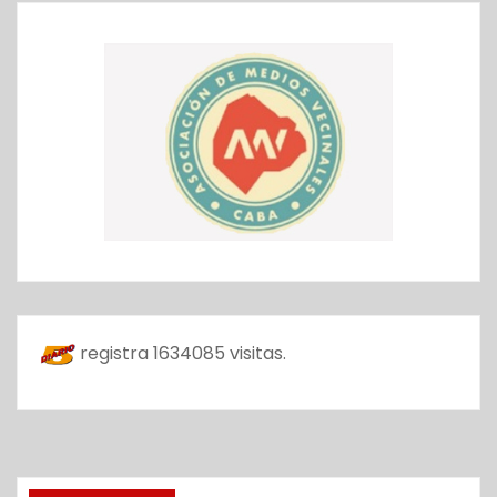
registra
1634085
visitas.