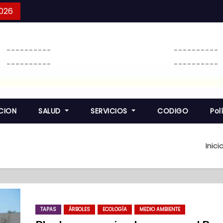
2026
----------
----------
----------
----------
CION
SALUD
SERVICIOS
CODIGO
Pol
Inici
TAPAS
ÁRBOLES
ECOLOGÍA
MEDIO AMBIENTE