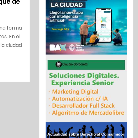
que de
una forma
es. En el
 la ciudad