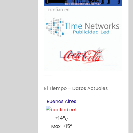
——
El Tiempo – Datos Actuales
Buenos Aires
+
14°
C
Max:
+
15°