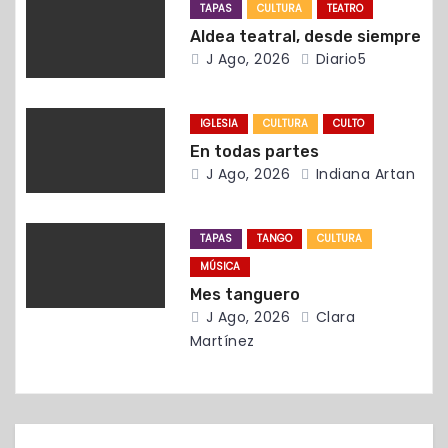
e
TAPAS
CULTURA
TEATRO
Aldea teatral, desde siempre
e
J Ago, 2026
Diario5
n
t
IGLESIA
CULTURA
CULTO
En todas partes
r
J Ago, 2026
Indiana Artan
a
TAPAS
TANGO
CULTURA
d
MÚSICA
a
Mes tanguero
J Ago, 2026
Clara
s
Martínez