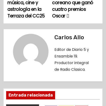
música, cine y
coreano que ganó
a
astrología en la
cuatro premios
Terraza del CC25
Oscar
v
e
g
Carlos Allo
a
Editor de Diario 5 y
c
Ensamble 19.
Productor integral
i
de Radio Clasica.
ó
n
Entrada relacionada
d