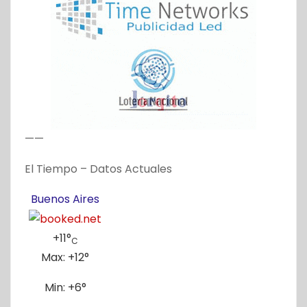
——
El Tiempo – Datos Actuales
Buenos Aires
+
11°
C
Max:
+
12°
Min:
+
6°