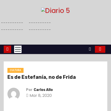
S
a
l
----------
----------
t
----------
----------
a
r
a
l
c
o
CULTURA
n
Es de Estefanía, no de Frida
t
e
Por
Carlos Allo
n
Mar 8, 2020
i
d