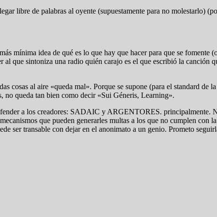
 llegar libre de palabras al oyente (supuestamente para no molestarlo) 
más mínima idea de qué es lo que hay que hacer para que se fomente (o 
 al que sintoniza una radio quién carajo es el que escribió la canción qu
adas cosas al aire «queda mal». Porque se supone (para el standard de la
s, no queda tan bien como decir «Sui Géneris, Learning».
ue defender a los creadores: SADAIC y ARGENTORES. principalmente. N
mecanismos que pueden generarles multas a los que no cumplen con la 
ede ser transable con dejar en el anonimato a un genio. Prometo seguirl