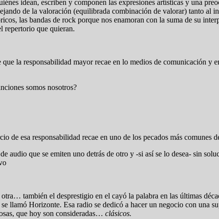
iénes idean, escriben y componen las expresiones artísticas y una pre
ejando de la valoración (equilibrada combinación de valorar) tanto al in
klóricos, las bandas de rock porque nos enamoran con la suma de su inter
el repertorio que quieran.
que la responsabilidad mayor recae en lo medios de comunicación y en 
canciones somos nosotros?
cio de esa responsabilidad recae en uno de los pecados más comunes de la
e audio que se emiten uno detrás de otro y -si así se lo desea- sin soluc
vo
tra… también el desprestigio en el cayó la palabra en las últimas déca
 se llamó Horizonte. Esa radio se dedicó a hacer un negocio con una su
babosas, que hoy son consideradas…
clásicos.