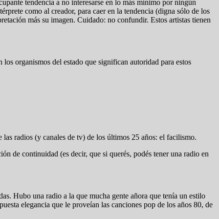
ocupante tendencia a no interesarse en lo más mínimo por ningún
térprete como al creador, para caer en la tendencia (digna sólo de los
pretación más su imagen. Cuidado: no confundir. Estos artistas tienen
los organismos del estado que significan autoridad para estos
s radios (y canales de tv) de los últimos 25 años: el facilismo.
ión de continuidad (es decir, que si querés, podés tener una radio en
das. Hubo una radio a la que mucha gente añora que tenía un estilo
puesta elegancia que le proveían las canciones pop de los años 80, de