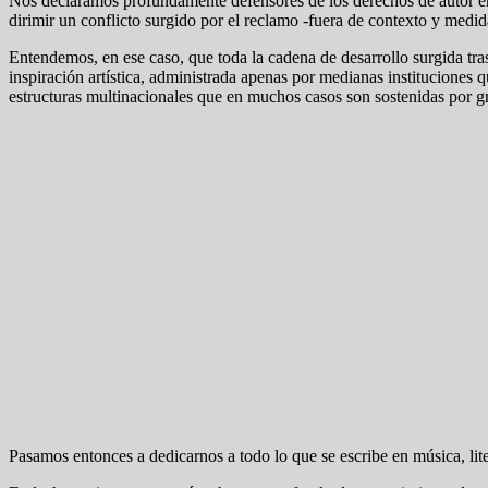
Nos declaramos profundamente defensores de los derechos de autor e
dirimir un conflicto surgido por el reclamo -fuera de contexto y medi
Entendemos, en ese caso, que toda la cadena de desarrollo surgida tras
inspiración artística, administrada apenas por medianas instituciones 
estructuras multinacionales que en muchos casos son sostenidas por gr
Pasamos entonces a dedicarnos a todo lo que se escribe en música, lite