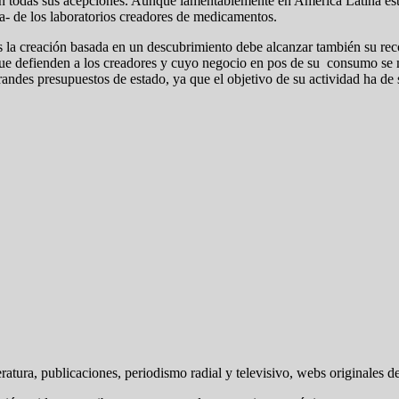
n todas sus acepciones. Aunque lamentablemente en América Latina es
da- de los laboratorios creadores de medicamentos.
 la creación basada en un descubrimiento debe alcanzar también su recon
que defienden a los creadores y cuyo negocio en pos de su consumo se mul
andes presupuestos de estado, ya que el objetivo de su actividad ha de 
ratura, publicaciones, periodismo radial y televisivo, webs originales de