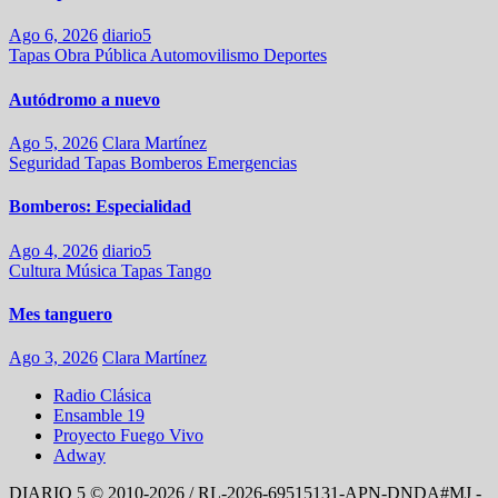
Ago 6, 2026
diario5
Tapas
Obra Pública
Automovilismo
Deportes
Autódromo a nuevo
Ago 5, 2026
Clara Martínez
Seguridad
Tapas
Bomberos
Emergencias
Bomberos: Especialidad
Ago 4, 2026
diario5
Cultura
Música
Tapas
Tango
Mes tanguero
Ago 3, 2026
Clara Martínez
Radio Clásica
Ensamble 19
Proyecto Fuego Vivo
Adway
DIARIO 5 © 2010-2026 / RL-2026-69515131-APN-DNDA#MJ -