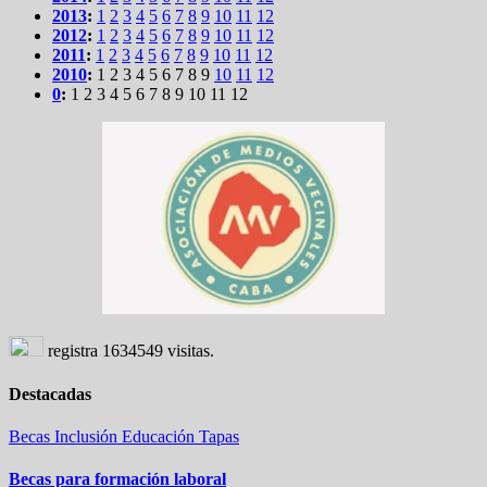
2013
:
1
2
3
4
5
6
7
8
9
10
11
12
2012
:
1
2
3
4
5
6
7
8
9
10
11
12
2011
:
1
2
3
4
5
6
7
8
9
10
11
12
2010
:
1
2
3
4
5
6
7
8
9
10
11
12
0
:
1
2
3
4
5
6
7
8
9
10
11
12
registra
1634549
visitas.
Destacadas
Becas
Inclusión
Educación
Tapas
Becas para formación laboral