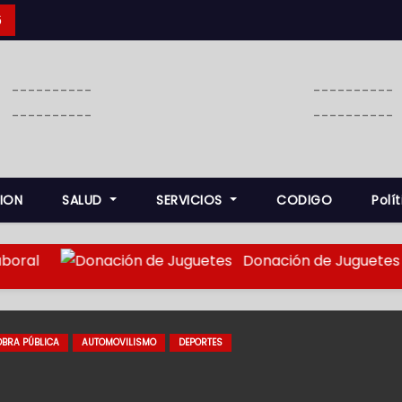
6
----------
----------
----------
----------
ION
SALUD
SERVICIOS
CODIGO
Polí
l
Donación de Juguetes
ILISMO
DEPORTES
S