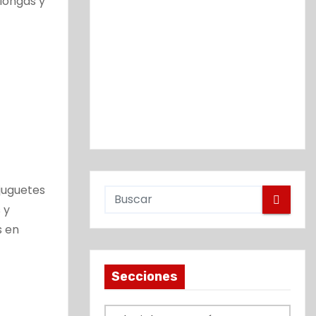
ilongas y
juguetes
 y
s en
Secciones
S