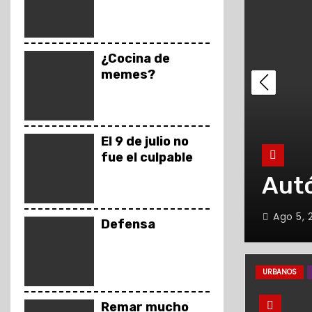
o
¿Cocina de
memes?
El 9 de julio no
fue el culpable
boral
Autódromo a
Ago 5, 2026
Clara Martí
Defensa
URBANOS
Remar mucho