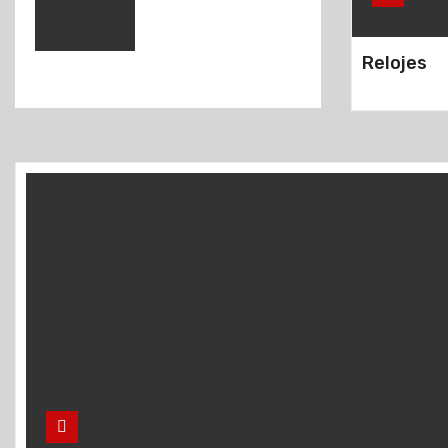
Relojes
Tradición sin
arraigo
Cafés
concesionados:
la polémica
Güemes: La
verdad