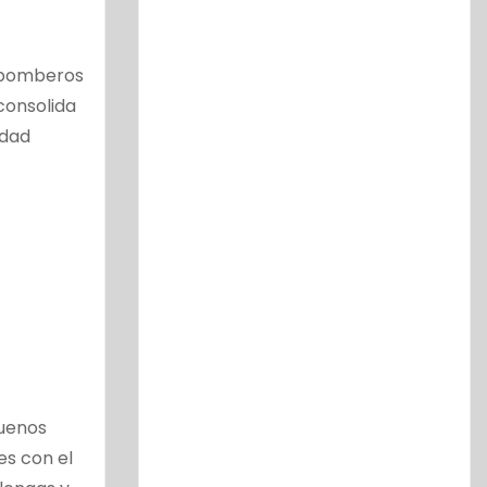
s bomberos
consolida
idad
Buenos
es con el