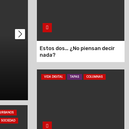
Estos dos… ¿No piensan decir
nada?
omberos: Especialidad
VIDA DIGITAL
TAPAS
COLUMNAS
Ago 4, 2026
Diario5
URBANOS
SOCIEDAD