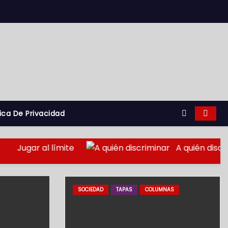
tica De Privacidad
Jugar al límite
A quién discrimina
SOCIEDAD
TAPAS
COLUMNAS
EGURIDAD
TAPAS
BOMBEROS
EMERGENCIAS