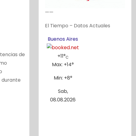
——
El Tiempo – Datos Actuales
Buenos Aires
tencias de
+
11°
C
omo
Max:
+
14°
o
Min:
+
8°
s durante
Sab,
08.08.2026