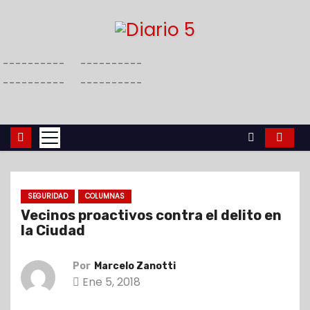
S
a
l
----------
----------
t
----------
----------
a
r
a
l
c
o
SEGURIDAD
COLUMNAS
n
Vecinos proactivos contra el delito en
t
la Ciudad
e
n
Por
Marcelo Zanotti
i
Ene 5, 2018
d