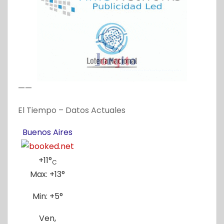
——
El Tiempo – Datos Actuales
Buenos Aires
+
11°
C
Max:
+
13°
Min:
+
5°
Ven,