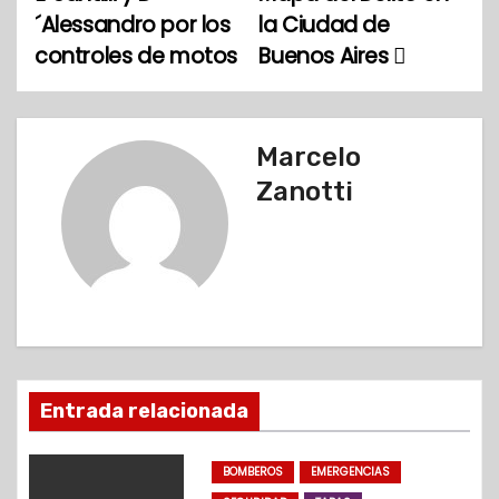
N
´Alessandro por los
la Ciudad de
a
controles de motos
Buenos Aires
v
e
Marcelo
g
Zanotti
a
c
i
ó
Entrada relacionada
n
d
BOMBEROS
EMERGENCIAS