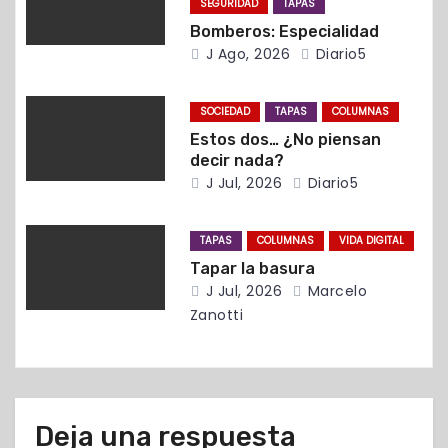
SEGURIDAD
TAPAS
e
Bomberos: Especialidad
e
J Ago, 2026
Diario5
n
SOCIEDAD
TAPAS
COLUMNAS
t
Estos dos… ¿No piensan
decir nada?
r
J Jul, 2026
Diario5
a
TAPAS
COLUMNAS
VIDA DIGITAL
d
Tapar la basura
J Jul, 2026
Marcelo
a
Zanotti
s
Deja una respuesta