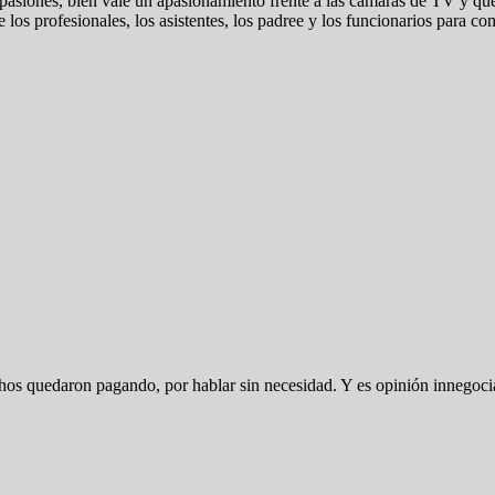
 pasiones, bien vale un apasionamiento frente a las cámaras de TV y que
 los profesionales, los asistentes, los padree y los funcionarios para co
hos quedaron pagando, por hablar sin necesidad. Y es opinión innegoci