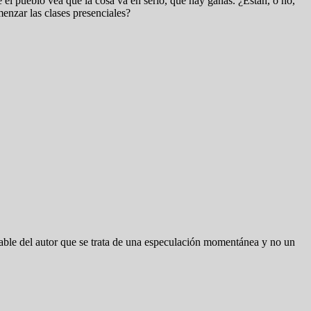
 el pueblo vea que la cosa va en serio, que hay ganas. ¿Están, o no,
menzar las clases presenciales?
able del autor que se trata de una especulación momentánea y no un