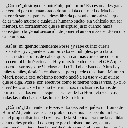
– ¿Cómo? ¿destruyen el auto? oh, qué horror! Eso es una desgracia
de verdad para un enamorado de su batata con ruedas. Mucho
mayor desgracia para esta descalibrada personita motorizada, que
dejar tirado muerto a cualquier humano suelto, sin vehículo (un ser
inferior), un cortamambo que se interpuso justo cuando había
conseguido la genial sensación de poner el auto a más de 130 en una
calle urbana.
– Así es, mi querido intendente Posse ¿y sabe cuánto cuesta
instalarlos? y… puede encontrar valores múltiples, pero claro!
instalar estos «rollos de calle» quizás sean más caros que construír
una central hidroéléctrica… Hay otros intendentes en el GBA que
pusieron varios ¿sabe? Incluso en la Ciudad de Buenos Aires hay
miles y miles, desde hace añares… pero puede consultar a Mauricio
Macri, porque este gobierno porteño apeló a su uso y -qué quiere
que le diga, Posse- son efectivos como lo fueron toda la vida. ¿No lo
cree? Pero si Usted mismo tiene muchos, muchísimos lomos de
burro instalados en las pequeñas calles de La Horqueta y en casi
todas las callecitas de las lomas de San Isidro.
– ¿Cómo? ¿El intendente Posse, entonces, sabe qué es un Lomo de
Burro? Ah, entonces está en problemas serios – especuló un fiscal
en el propio distrito de la «Curva de la Muerte» – ya que la cantidad
de muertes producidas, siempre por el mismo motivo, en una
esquina de su intendencia, podría derivar en el «Incumplimiento de