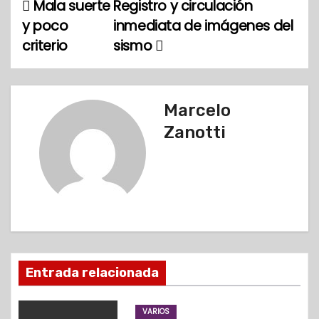
Mala suerte
Registro y circulación
N
y poco
inmediata de imágenes del
a
criterio
sismo
v
e
Marcelo
g
Zanotti
a
c
i
ó
Entrada relacionada
n
d
VARIOS