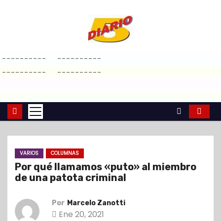
S
a
l
t
----------
----------
a
----------
----------
r
a
l
c
o
n
VARIOS
COLUMNAS
t
Por qué llamamos «puto» al miembro
e
de una patota criminal
n
i
Por
Marcelo Zanotti
d
Ene 20, 2021