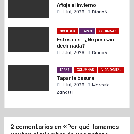
Afloja el invierno
e
J Jul, 2026
Diario5
e
n
SOCIEDAD
TAPAS
COLUMNAS
Estos dos… ¿No piensan
t
decir nada?
J Jul, 2026
Diario5
r
a
TAPAS
COLUMNAS
VIDA DIGITAL
Tapar la basura
d
J Jul, 2026
Marcelo
Zanotti
a
s
2 comentarios en «Por qué llamamos