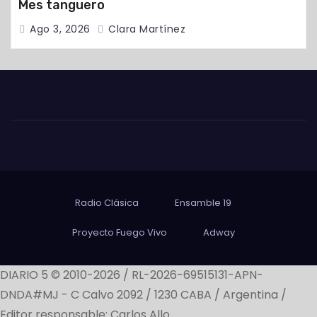
Mes tanguero
Ago 3, 2026
Clara Martínez
Radio Clásica
Ensamble 19
Proyecto Fuego Vivo
Adway
DIARIO 5 © 2010-2026 / RL-2026-69515131-APN-
DNDA#MJ -
C Calvo 2092 / 1230 CABA / Argentina /
Editor responsable: Carlos Allo.