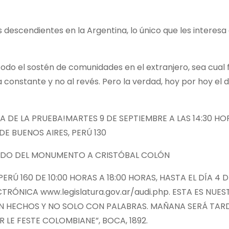
us descendientes en la Argentina, lo único que les interesa
do el sostén de comunidades en el extranjero, sea cual f
la constante y no al revés. Pero la verdad, hoy por hoy el 
 DÍA DE LA PRUEBA!MARTES 9 DE SEPTIEMBRE A LAS 14:30 HO
E BUENOS AIRES, PERÚ 130
LADO DEL MONUMENTO A CRISTÓBAL COLÓN
Ú 160 DE 10:00 HORAS A 18:00 HORAS, HASTA EL DÍA 4 D
TRÓNICA www.legislatura.gov.ar/audi.php. ESTA ES NUES
 HECHOS Y NO SOLO CON PALABRAS. MAÑANA SERÁ TARDE
 LE FESTE COLOMBIANE”, BOCA, 1892.