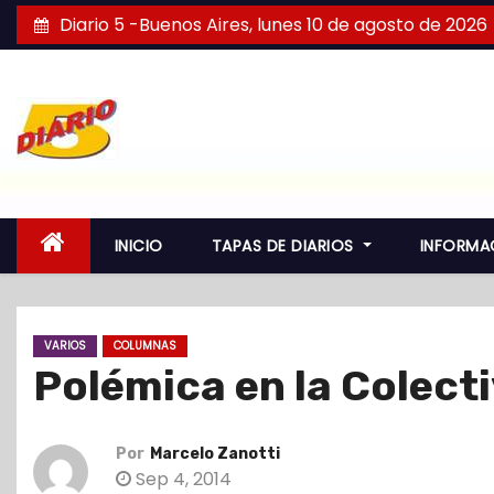
S
Diario 5 -Buenos Aires, lunes 10 de agosto de 2026
a
l
t
a
r
a
l
INICIO
TAPAS DE DIARIOS
INFORMA
c
o
n
VARIOS
COLUMNAS
t
Polémica en la Colecti
e
n
i
Por
Marcelo Zanotti
d
Sep 4, 2014