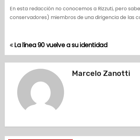
En esta redacción no conocemos a Rizzuti, pero sabe
conservadores) miembros de una dirigencia de las c
La línea 90 vuelve a su identidad
N
a
v
Marcelo Zanotti
e
g
a
c
i