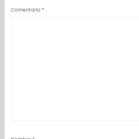
a
Comentario
*
s