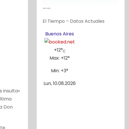
——
El Tiempo – Datos Actuales
Buenos Aires
+
12°
C
Max:
+
12°
Min:
+
3°
Lun, 10.08.2026
 insulta»
última
va Don
ste