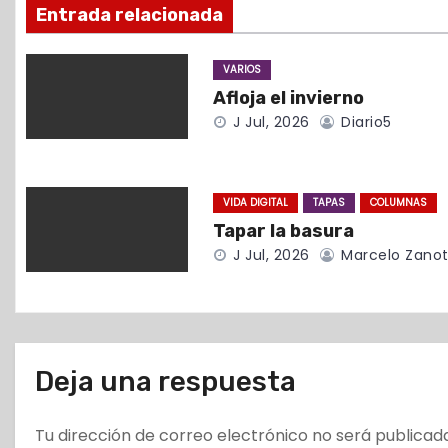
Entrada relacionada
ó
VARIOS
n
Afloja el invierno
d
J Jul, 2026
Diario5
e
e
VIDA DIGITAL
TAPAS
COLUMNAS
Tapar la basura
n
J Jul, 2026
Marcelo Zanot
t
r
a
Deja una respuesta
d
Tu dirección de correo electrónico no será publicad