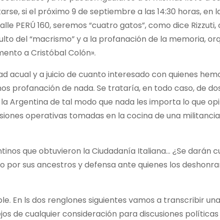
se, si el próximo 9 de septiembre a las 14:30 horas, en l
lle PERÚ 160, seremos “cuatro gatos”, como dice Rizzuti, 
sulto del “macrismo” y a la profanación de la memoria, o
ento a Cristóbal Colón».
lidad acual y a juicio de cuanto interesado con quienes hem
nos profanación de nada. Se trataría, en todo caso, de do
la Argentina de tal modo que nada les importa lo que op
iones operativas tomadas en la cocina de una militancia
ntinos que obtuvieron la Ciudadanía Italiana… ¿Se darán c
to por sus ancestros y defensa ante quienes los deshonra
able. En ls dos renglones siguientes vamos a transcribir un
jos de cualquier consideración para discusiones políticas