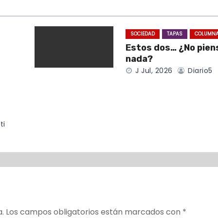
SOCIEDAD
TAPAS
COLUMN
Estos dos… ¿No pien
nada?
J Jul, 2026
Diario5
ti
a.
Los campos obligatorios están marcados con
*