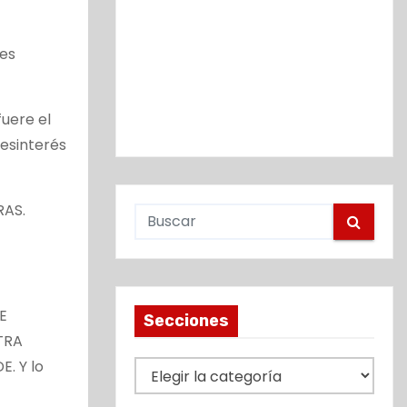
 es
uere el
desinterés
RAS.
E
Secciones
TRA
. Y lo
S
e