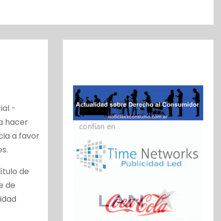
ial -
ía hacer
cia a favor
s.
ítulo de
e de
vidad