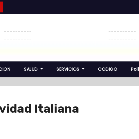
----------
----------
----------
----------
CION
SALUD
SERVICIOS
CODIGO
Pol
vidad Italiana