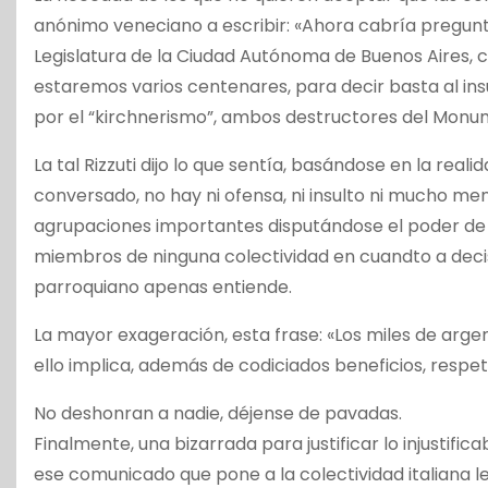
anónimo veneciano a escribir: «Ahora cabría preguntar
Legislatura de la Ciudad Autónoma de Buenos Aires, ca
estaremos varios centenares, para decir basta al in
por el “kirchnerismo”, ambos destructores del Monum
La tal Rizzuti dijo lo que sentía, basándose en la rea
conversado, no hay ni ofensa, ni insulto ni mucho me
agrupaciones importantes disputándose el poder de 
miembros de ninguna colectividad en cuandto a decis
parroquiano apenas entiende.
La mayor exageración, esta frase: «Los miles de arge
ello implica, además de codiciados beneficios, respe
No deshonran a nadie, déjense de pavadas.
Finalmente, una bizarrada para justificar lo injustific
ese comunicado que pone a la colectividad italiana le