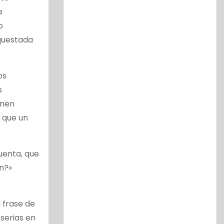
a
o
rquestada
os
s
inen
 que un
uenta, que
n?»
a frase de
 serias en