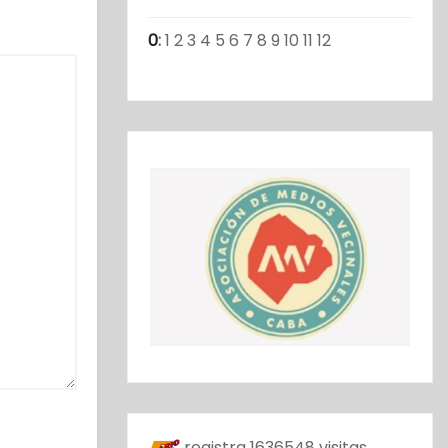
0
:
1
2
3
4
5
6
7
8
9
10
11
12
registra
1636548
visitas.