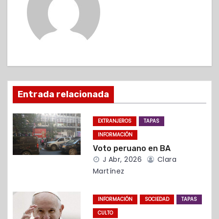
g
a
c
i
ó
Entrada relacionada
n
EXTRANJEROS
TAPAS
d
INFORMACIÓN
Voto peruano en BA
e
J Abr, 2026
Clara
e
Martínez
n
INFORMACIÓN
SOCIEDAD
TAPAS
t
CULTO