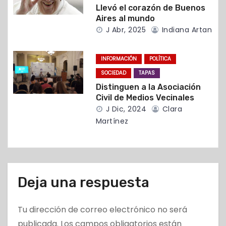
Llevó el corazón de Buenos
r
Aires al mundo
J Abr, 2025
Indiana Artan
a
d
INFORMACIÓN
POLÍTICA
SOCIEDAD
TAPAS
a
Distinguen a la Asociación
Civil de Medios Vecinales
s
J Dic, 2024
Clara
Martínez
Deja una respuesta
Tu dirección de correo electrónico no será
publicada.
Los campos obligatorios están