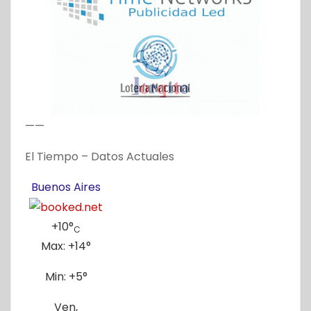
——
El Tiempo – Datos Actuales
Buenos Aires
+
10°
C
Max:
+
14°
Min:
+
5°
Ven,