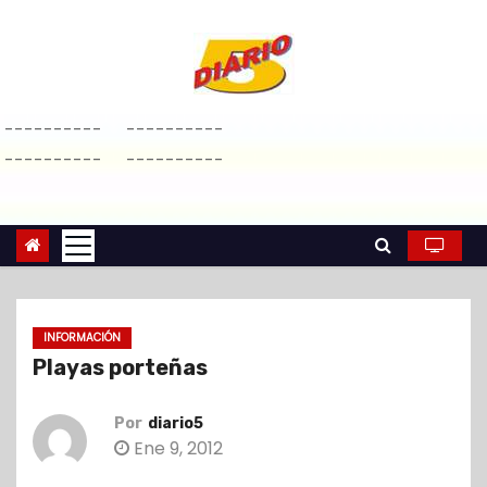
S
a
l
t
----------
----------
a
----------
----------
r
a
l
c
o
n
INFORMACIÓN
t
Playas porteñas
e
n
Por
diario5
i
Ene 9, 2012
d