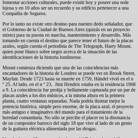
fomentar acciones culturales, puede existir hoy y poseer una sede
lujosa y en 10 años ser un recuerdo y su edificio pertenecer a una
Compañia de Seguros.
Por lo tanto no existe otro destino para nuestro dedo señalador, que
el Gobierno de la Ciudad de Buenos Aires (quizás en un proyecto
mixto) para su puesta en marcha, mantenimiento y desarrollo. Más
tomando en cuenta el destino que parece tener el futuro de la placas
azules, según cuenta el periodista de The Telegraph, Harry Mount,
quien pone blanco sobre negro acerca de la situación de las
identificaciones de la historia londinense.
Mount comienza diciendo que una de las coincidencias más
encantadores de la historia de Londres se puede ver en Brook Street,
Mayfair. Desde 1723 hasta su muerte en 1759, Händel vivió en el n
º 25. Al lado, en el n º 23, Jimi Hendrix estaba en la residencia 1968
a 9. La coincidencia fue prolija y bellamente capturada por un par de
placas azules a los dos músicos, a la misma altura en la primera
planta, cuatro ventanas separadas. Nada podría ilustrar mejor la
potencia histórica, simple pero enorme, de la placa azul, el proyecto
más antiguo e imaginativo del mundo para el tratamiento de la
heredad comunitaria. No sólo se percibe el placer en la disonancia
de un compositor barroco del siglo 18 que vive al lado de un genio
de la guitarra eléctrica alimentada por las drogas.