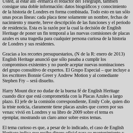
Usted, al estar allí -remarca el redactor del Telegraph, también
consigue una doble información: datos biográficos y conocimiento
de la historia de Londres en forma combinada. Todo esto en tan sólo
unas pocas líneas: cada placa tiene solamente un nombre, fechas de
nacimiento y muerte, breve descripción de las funciones y el periodo
de residencia. Esta es la razón por la cual la decisión de English
Heritage de poner un fin temporal a las nuevas comisiones de placas
azules es una tragedia para cualquier persona curiosa de la historia
de Londres y sus residentes.
Gracias a los recortes presupuestarios, (N de la R: enero de 2013)
English Heritage anunció que sólo pasaba a cumplir los
compromisos existentes y no puede aceptar nuevas nominaciones
del grupo consultivo de expertos. El Grupo Especial – que incluye a
los escritores Bonnie Greer y Andrew Motion y al comediante
Stephen Fry – será disuelto.
Harry Mount dice no dudar de la buena fé de English Heritage
cuando dice que está comprometida con la Placas Azules a largo
plazo. El jefe de la comisión correspondiente, Emily Cole, quien dio
la triste noticia, claramente tiene placas azules que corren por sus
venas: vivió en Londres y su libro de 2009 sobre el tema es
ejemplar, mostrando un claro amor sobre estos temas.
El tema curioso es que, a pesar de lo indicado, el caso de English
Heritage indica que recibe dinero oficial para su mantenimiento y