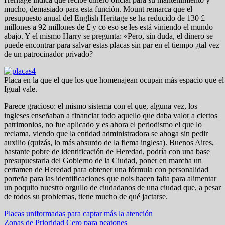
mucho, demasiado para esta función. Mount remarca que el
presupuesto anual del English Heritage se ha reducido de 130 £
millones a 92 millones de £ y co eso se les está viniendo el mundo
abajo. Y el mismo Harry se pregunta: «Pero, sin duda, el dinero se
puede encontrar para salvar estas placas sin par en el tiempo ¿tal vez
de un patrocinador privado?
Placa en la que el que los que homenajean ocupan más espacio que e
Igual vale.
Parece gracioso: el mismo sistema con el que, alguna vez, los
ingleses enseñaban a financiar todo aquello que daba valor a ciertos
patrimonios, no fue aplicado y es ahora el periodismo el que lo
reclama, viendo que la entidad administradora se ahoga sin pedir
auxilio (quizás, lo más absurdo de la flema inglesa). Buenos Aires,
bastante pobre de identificación de Heredad, podría con una base
presupuestaria del Gobierno de la Ciudad, poner en marcha un
certamen de Heredad para obtener una fórmula con personalidad
porteña para las identificaciones que nois hacen falta para alimentar
un poquito nuestro orgullo de ciudadanos de una ciudad que, a pesar
de todos su problemas, tiene mucho de qué jactarse.
Navegación
Placas uniformadas para captar más la atención
Zonas de Prioridad Cero para peatones