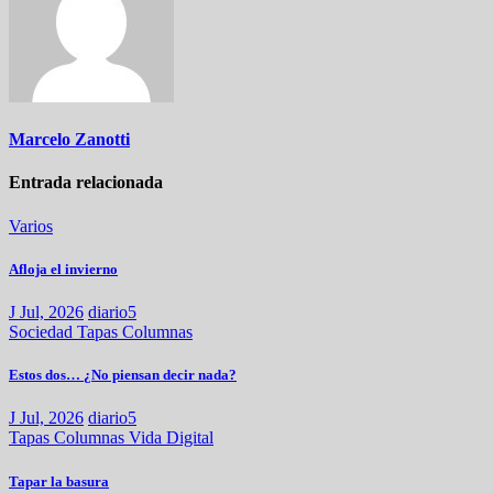
Marcelo Zanotti
Entrada relacionada
Varios
Afloja el invierno
J Jul, 2026
diario5
Sociedad
Tapas
Columnas
Estos dos… ¿No piensan decir nada?
J Jul, 2026
diario5
Tapas
Columnas
Vida Digital
Tapar la basura