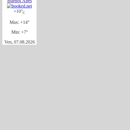
Buenos Aires
+
10°
C
Max:
+
14°
Min:
+
7°
Ven, 07.08.2026