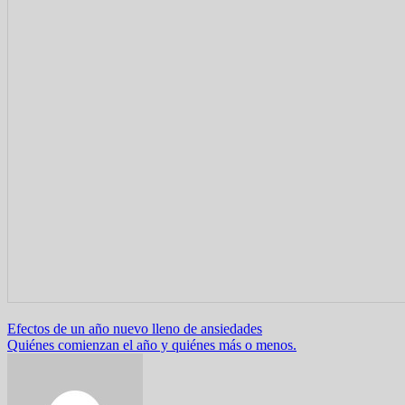
Navegación
Efectos de un año nuevo lleno de ansiedades
Quiénes comienzan el año y quiénes más o menos.
de
entradas