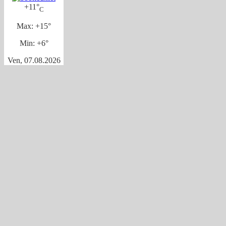
+
11°
C
Max:
+
15°
Min:
+
6°
Ven, 07.08.2026