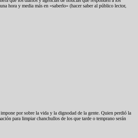
era que los diarios y agencias de noticias que responden a los
una hora y media más en «saberlo» (hacer saber al público lector,
e impone por sobre la vida y la dignodad de la gente. Quien perdió la
mación para limpiar chanchullos de los que tarde o temprano serán