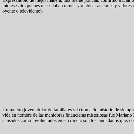
Expresándolo de mejor manera, una fuente policial, confirmó a Diario 
intereses de quienes necesitaban mover y reubicar acciones y valores 
oyente o televidente).
Un muerto joven, dolor de familiares y la trama de misterio de siempre
vida en nombre de las maniobras financieras misteriosas fue Mariano 
acusados como involucrados en el crimen, son los ciudadanos que, co