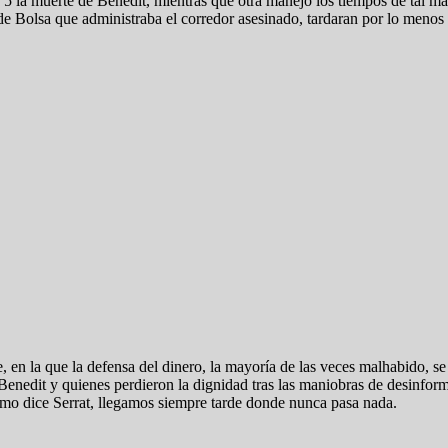
5 la muerte de Benedit, mientras que otra manejó los tiempos de tal man
de Bolsa que administraba el corredor asesinado, tardaran por lo menos 
, en la que la defensa del dinero, la mayoría de las veces malhabido, s
Benedit y quienes perdieron la dignidad tras las maniobras de desinfor
mo dice Serrat, llegamos siempre tarde donde nunca pasa nada.