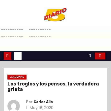
S
a
l
t
----------
----------
a
----------
----------
r
a
l
c
o
n
COLUMNAS
t
Los troglos y los pensos, la verdadera
e
grieta
n
i
Por
Carlos Allo
d
May 18, 2020