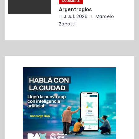
COLUMNAS
a
Argentroglos
J Jul, 2026
Marcelo
s
Zanotti