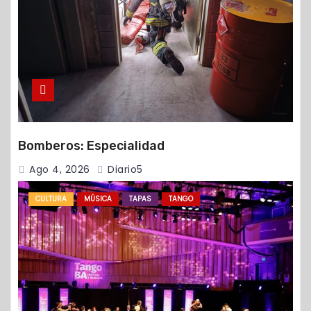
Bomberos: Especialidad
Ago 4, 2026
Diario5
CULTURA
MÚSICA
TAPAS
TANGO