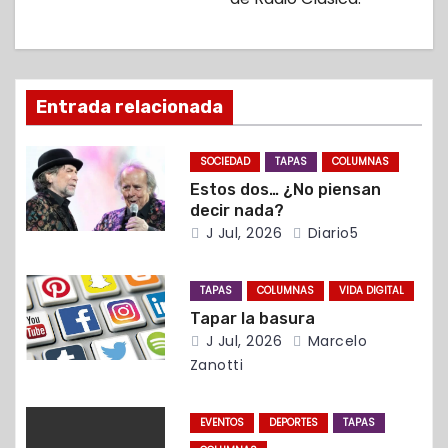
i
ó
n
Entrada relacionada
d
SOCIEDAD
TAPAS
COLUMNAS
e
Estos dos… ¿No piensan
decir nada?
e
J Jul, 2026
Diario5
n
TAPAS
COLUMNAS
VIDA DIGITAL
t
Tapar la basura
J Jul, 2026
Marcelo
r
Zanotti
a
EVENTOS
DEPORTES
TAPAS
d