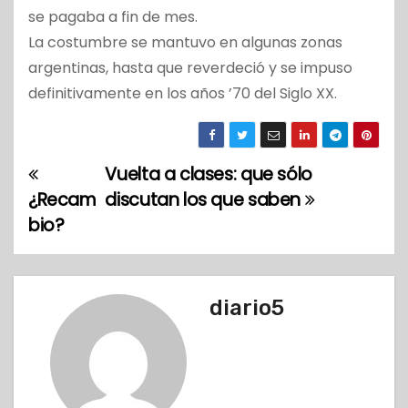
se pagaba a fin de mes.
La costumbre se mantuvo en algunas zonas
argentinas, hasta que reverdeció y se impuso
definitivamente en los años ’70 del Siglo XX.
Vuelta a clases: que sólo
N
¿Recam
discutan los que saben
a
bio?
v
e
diario5
g
a