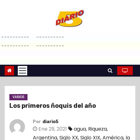
S
a
l
t
----------
----------
a
----------
----------
r
a
l
c
o
n
VARIOS
t
Los primeros ñoquis del año
e
n
Por
diario5
i
Ene 29, 2021
agua
,
Riqueza
,
d
Argentina
,
Siglo XX
,
Siglo XIX
,
América
,
la