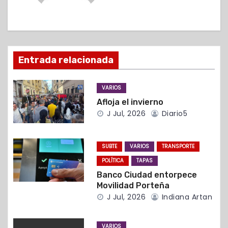
c
i
ó
Entrada relacionada
n
d
VARIOS
Afloja el invierno
e
J Jul, 2026
Diario5
e
n
SUBTE
VARIOS
TRANSPORTE
POLÍTICA
TAPAS
t
Banco Ciudad entorpece
Movilidad Porteña
r
J Jul, 2026
Indiana Artan
a
VARIOS