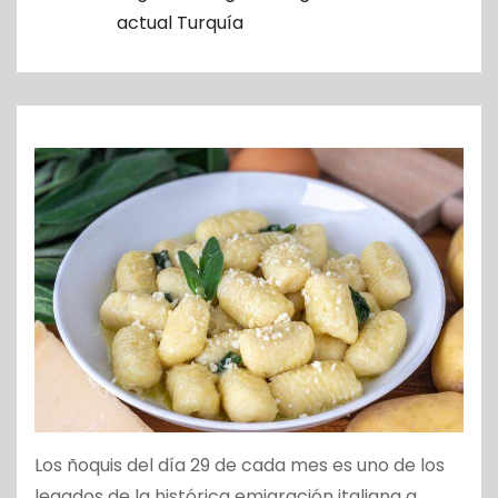
o
actual Turquía
Los ñoquis del día 29 de cada mes es uno de los
legados de la histórica emigración italiana a