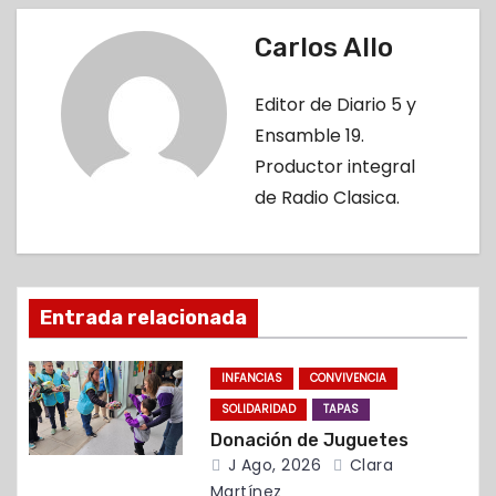
e
Carlos Allo
g
Editor de Diario 5 y
a
Ensamble 19.
c
Productor integral
de Radio Clasica.
i
ó
n
Entrada relacionada
d
INFANCIAS
CONVIVENCIA
e
SOLIDARIDAD
TAPAS
Donación de Juguetes
e
J Ago, 2026
Clara
Martínez