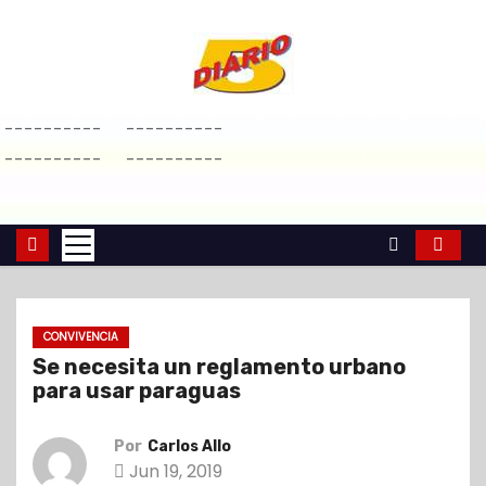
S
a
l
t
----------
----------
a
----------
----------
r
a
l
c
o
n
CONVIVENCIA
t
Se necesita un reglamento urbano
e
para usar paraguas
n
i
Por
Carlos Allo
d
Jun 19, 2019