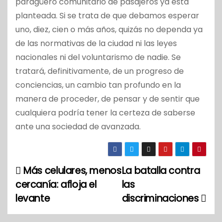
paragüero comunitario de pasajeros ya está
planteada. Si se trata de que debamos esperar
uno, diez, cien o más años, quizás no dependa ya
de las normativas de la ciudad ni las leyes
nacionales ni del voluntarismo de nadie. Se
tratará, definitivamente, de un progreso de
conciencias, un cambio tan profundo en la
manera de proceder, de pensar y de sentir que
cualquiera podría tener la certeza de saberse
ante una sociedad de avanzada.
Más celulares, menos
La batalla contra
N
cercanía: afloja el
las
a
levante
discriminaciones
v