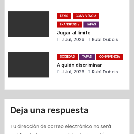
n
t
TAXIS
CONVIVENCIA
r
TRANSPORTE
TAPAS
Jugar al límite
a
J Jul, 2026
Rubí Dubois
d
SOCIEDAD
TAPAS
CONVIVENCIA
a
A quién discriminar
J Jul, 2026
Rubí Dubois
s
Deja una respuesta
Tu dirección de correo electrónico no será