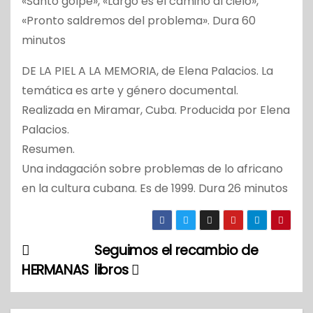
«Santo golpe», «Largo es el camino al cielo»,
«Pronto saldremos del problema». Dura 60
minutos
DE LA PIEL A LA MEMORIA, de Elena Palacios. La
temática es arte y género documental.
Realizada en Miramar, Cuba. Producida por Elena
Palacios.
Resumen.
Una indagación sobre problemas de lo africano
en la cultura cubana. Es de 1999. Dura 26 minutos
Seguimos el recambio de
N
HERMANAS
libros
a