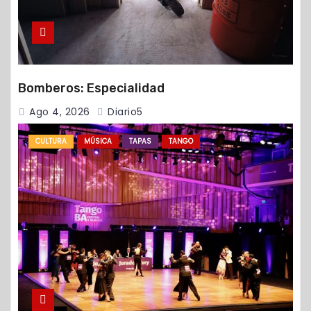
Bomberos: Especialidad
Ago 4, 2026
Diario5
CULTURA
MÚSICA
TAPAS
TANGO