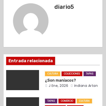
v
diario5
e
g
a
c
i
ó
Entrada relacionada
n
CULTURA
COLECCIONES
TAPAS
d
¿Son maníacos?
J Ene, 2026
Indiana Artan
e
e
TAPAS
COMERCIO
CULTURA