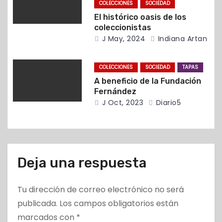
n
COLECCIONES
SOCIEDAD
El histórico oasis de los
t
coleccionistas
J May, 2024
Indiana Artan
r
a
COLECCIONES
SOCIEDAD
TAPAS
A beneficio de la Fundación
d
Fernández
J Oct, 2023
Diario5
a
s
Deja una respuesta
Tu dirección de correo electrónico no será
publicada.
Los campos obligatorios están
marcados con
*