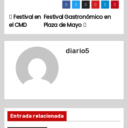
Festival en
Festival Gastronómico en
N
el CMD
Plaza de Mayo
a
v
diario5
e
g
a
c
i
ó
Entrada relacionada
n