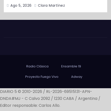
Ago 5, 2026
Clara Martínez
Radio Clásica
Ensamble 19
Proyecto Fuego Vivo
Adway
DIARIO 5 © 2010-2026 / RL-2026-69515131-APN-
DNDA#MJ -
C Calvo 2092 / 1230 CABA / Argentina /
Editor responsable: Carlos Allo.