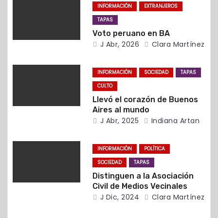
INFORMACIÓN
EXTRANJEROS
d
TAPAS
Voto peruano en BA
e
J Abr, 2026
Clara Martínez
e
INFORMACIÓN
SOCIEDAD
TAPAS
n
CULTO
t
Llevó el corazón de Buenos
Aires al mundo
r
J Abr, 2025
Indiana Artan
a
INFORMACIÓN
POLÍTICA
d
SOCIEDAD
TAPAS
Distinguen a la Asociación
a
Civil de Medios Vecinales
J Dic, 2024
Clara Martínez
s