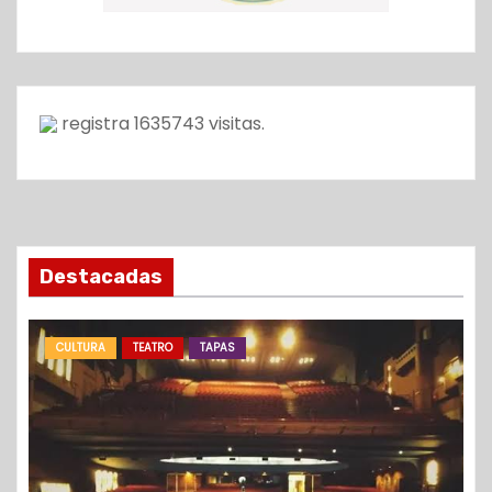
registra
1635743
visitas.
Destacadas
CULTURA
TEATRO
TAPAS