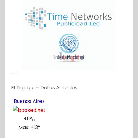
——
El Tiempo – Datos Actuales
Buenos Aires
+
11°
C
Max:
+
13°