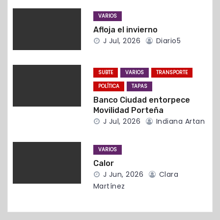
e
VARIOS
e
Afloja el invierno
J Jul, 2026
Diario5
n
t
SUBTE
VARIOS
TRANSPORTE
r
POLÍTICA
TAPAS
Banco Ciudad entorpece
a
Movilidad Porteña
J Jul, 2026
Indiana Artan
d
a
VARIOS
Calor
s
J Jun, 2026
Clara
Martínez