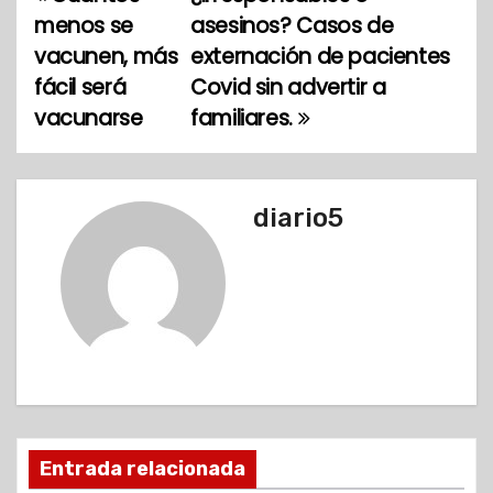
N
menos se
asesinos? Casos de
a
vacunen, más
externación de pacientes
fácil será
Covid sin advertir a
v
vacunarse
familiares.
e
g
diario5
a
c
i
ó
n
d
Entrada relacionada