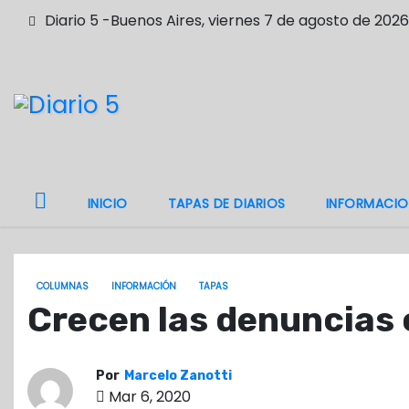
S
Diario 5 -Buenos Aires, viernes 7 de agosto de 2026
a
l
t
a
r
a
l
INICIO
TAPAS DE DIARIOS
INFORMACIO
c
o
n
COLUMNAS
INFORMACIÓN
TAPAS
t
Crecen las denuncias 
e
n
i
Por
Marcelo Zanotti
d
Mar 6, 2020