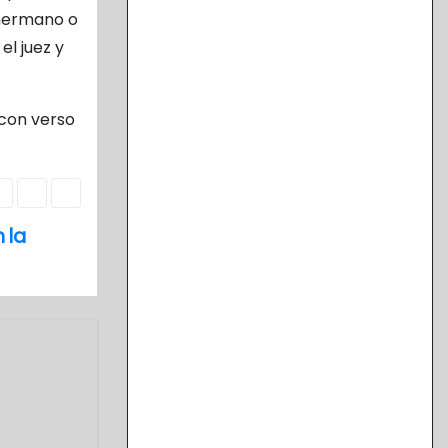
 hermano o
el juez y
 con verso
 la