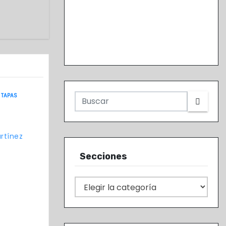
TAPAS
rtínez
Secciones
S
e
c
c