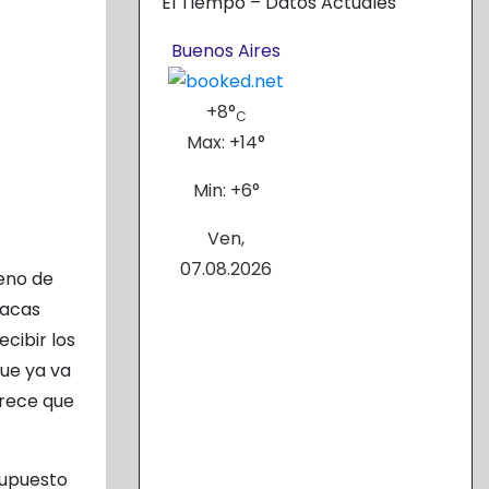
El Tiempo – Datos Actuales
Buenos Aires
+
8°
C
Max:
+
14°
Min:
+
6°
Ven,
07.08.2026
meno de
racas
cibir los
que ya va
arece que
 supuesto