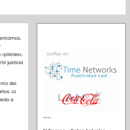
eventamos,
y
 «planes»,
r justicia
ento del
años. Lo
iedo a
——