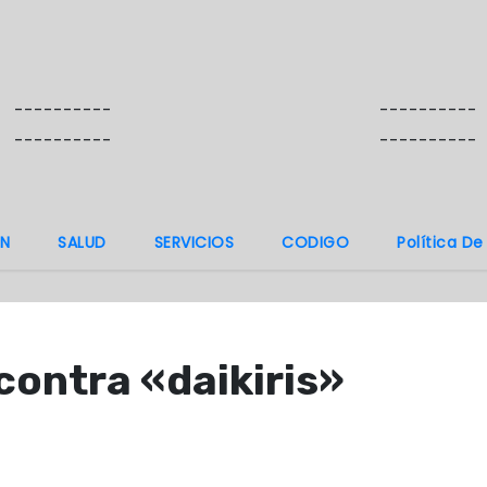
----------
----------
----------
----------
N
SALUD
SERVICIOS
CODIGO
Política De
contra «daikiris»