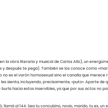
 en la obra literaria y musical de Carlos Allo), un energú
ulce y después te pega). También se los conoce como «ma
 no es el varón homosexual sino el canalla que merece re
 les sienta, incluyendo, precisamente, «puto». Aparte de 
burla hacia estos inservibles, ya que por sus actos no p
, llamá al 144. Sea tu concubino, novio, marido, tu ex, un