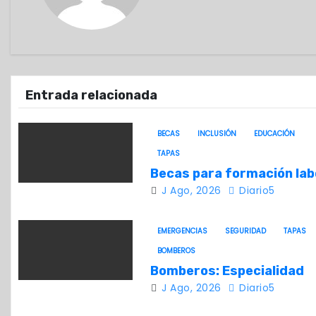
a
c
i
ó
Entrada relacionada
n
BECAS
INCLUSIÓN
EDUCACIÓN
d
TAPAS
Becas para formación lab
e
J Ago, 2026
Diario5
e
EMERGENCIAS
SEGURIDAD
TAPAS
n
BOMBEROS
t
Bomberos: Especialidad
J Ago, 2026
Diario5
r