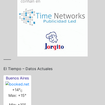
——
El Tiempo – Datos Actuales
Buenos Aires
+
14°
C
Max:
+
15°
Min:
+
10°