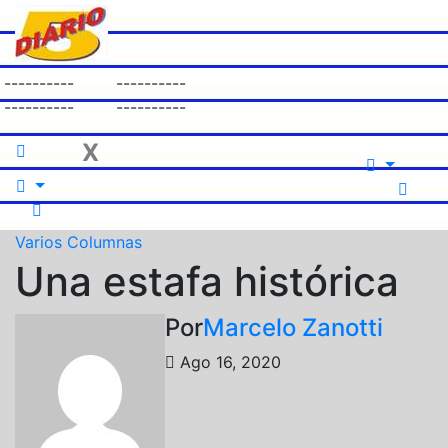
Saltar
al
contenido
----------
----------
----------
----------
X
Varios
Columnas
Una estafa histórica
Por
Marcelo Zanotti
Ago 16, 2020