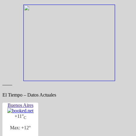
——
El Tiempo – Datos Actuales
Buenos Aires
+
11°
C
Max:
+
12°