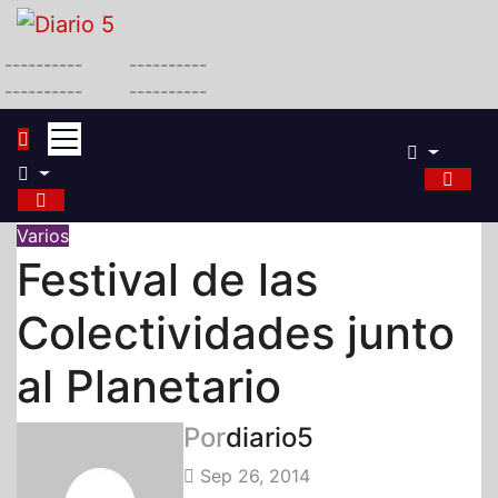
Saltar
al
----------
----------
contenido
----------
----------
Varios
Festival de las
Colectividades junto
al Planetario
Por
diario5
Sep 26, 2014