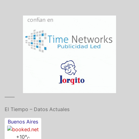
——
El Tiempo – Datos Actuales
Buenos Aires
+
10°
C