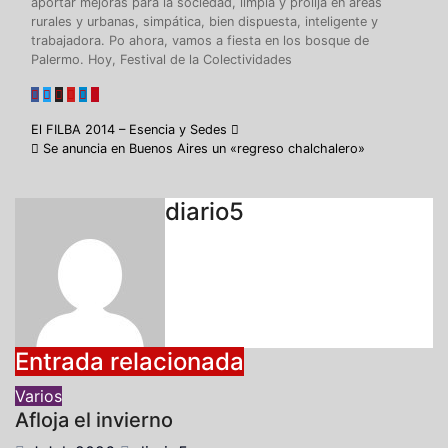
aportar mejoras para la sociedad, limpia y prolija en áreas
rurales y urbanas, simpática, bien dispuesta, inteligente y
trabajadora. Po ahora, vamos a fiesta en los bosque de
Palermo. Hoy, Festival de la Colectividades
Navegación
El FILBA 2014 – Esencia y Sedes
Se anuncia en Buenos Aires un «regreso chalchalero»
de
entradas
diario5
Entrada relacionada
Varios
Afloja el invierno