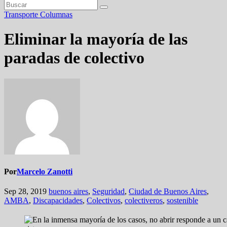
Transporte
Columnas
Eliminar la mayoría de las
paradas de colectivo
Por
Marcelo Zanotti
Sep 28, 2019
buenos aires
,
Seguridad
,
Ciudad de Buenos Aires
,
AMBA
,
Discapacidades
,
Colectivos
,
colectiveros
,
sostenible