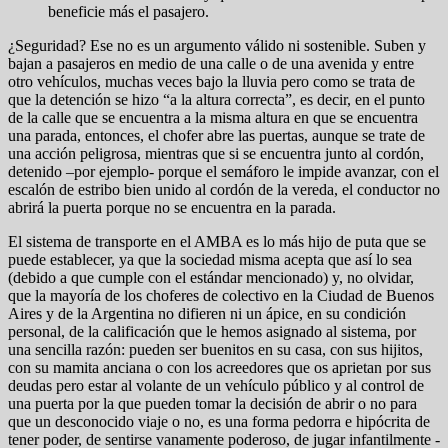
beneficie más el pasajero.
¿Seguridad? Ese no es un argumento válido ni sostenible. Suben y
bajan a pasajeros en medio de una calle o de una avenida y entre
otro vehículos, muchas veces bajo la lluvia pero como se trata de
que la detención se hizo “a la altura correcta”, es decir, en el punto
de la calle que se encuentra a la misma altura en que se encuentra
una parada, entonces, el chofer abre las puertas, aunque se trate de
una acción peligrosa, mientras que si se encuentra junto al cordón,
detenido –por ejemplo- porque el semáforo le impide avanzar, con el
escalón de estribo bien unido al cordón de la vereda, el conductor no
abrirá la puerta porque no se encuentra en la parada.
El sistema de transporte en el AMBA es lo más hijo de puta que se
puede establecer, ya que la sociedad misma acepta que así lo sea
(debido a que cumple con el estándar mencionado) y, no olvidar,
que la mayoría de los choferes de colectivo en la Ciudad de Buenos
Aires y de la Argentina no difieren ni un ápice, en su condición
personal, de la calificación que le hemos asignado al sistema, por
una sencilla razón: pueden ser buenitos en su casa, con sus hijitos,
con su mamita anciana o con los acreedores que os aprietan por sus
deudas pero estar al volante de un vehículo público y al control de
una puerta por la que pueden tomar la decisión de abrir o no para
que un desconocido viaje o no, es una forma pedorra e hipócrita de
tener poder, de sentirse vanamente poderoso, de jugar infantilmente -