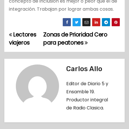
concepto de inclusión es mejor o peor que el de
integración. Trabajan por lograr ambas cosas.
Lectores
Zonas de Prioridad Cero
N
viajeros
para peatones
a
v
Carlos Allo
e
g
Editor de Diario 5 y
Ensamble 19.
a
Productor integral
c
de Radio Clasica.
i