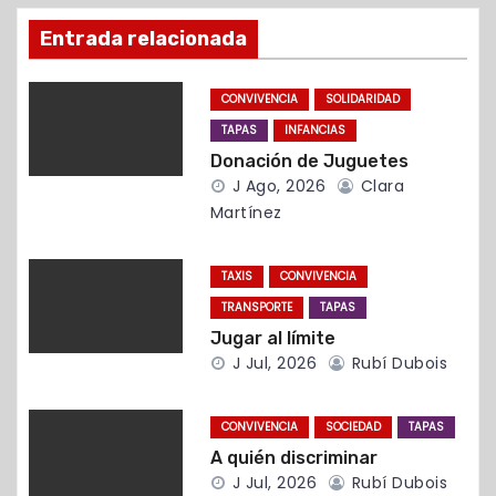
ó
Entrada relacionada
n
d
CONVIVENCIA
SOLIDARIDAD
TAPAS
INFANCIAS
e
Donación de Juguetes
J Ago, 2026
Clara
e
Martínez
n
TAXIS
CONVIVENCIA
t
TRANSPORTE
TAPAS
r
Jugar al límite
J Jul, 2026
Rubí Dubois
a
d
CONVIVENCIA
SOCIEDAD
TAPAS
A quién discriminar
a
J Jul, 2026
Rubí Dubois