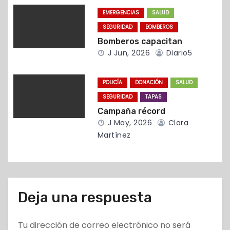
t
EMERGENCIAS
SALUD
SEGURIDAD
BOMBEROS
r
Bomberos capacitan
J Jun, 2026
Diario5
a
d
POLICÍA
DONACIÓN
SALUD
a
SEGURIDAD
TAPAS
Campaña récord
s
J May, 2026
Clara
Martínez
Deja una respuesta
Tu dirección de correo electrónico no será