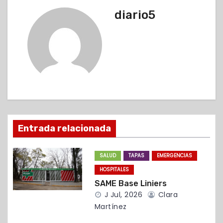
e
diario5
g
a
c
i
ó
Entrada relacionada
n
d
SALUD
TAPAS
EMERGENCIAS
HOSPITALES
e
SAME Base Liniers
e
J Jul, 2026
Clara
Martínez
n