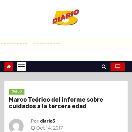
S
a
l
t
----------
----------
a
----------
----------
r
a
l
c
o
n
SALUD
t
Marco Teórico del informe sobre
e
cuidados a la tercera edad
n
i
Por
diario5
d
Oct 14, 2017