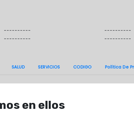
----------
----------
----------
----------
SALUD
SERVICIOS
CODIGO
Política De P
os en ellos