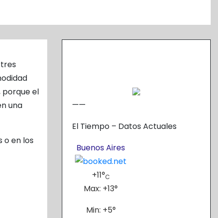
 tres
modidad
 porque el
——
en una
El Tiempo – Datos Actuales
 o en los
Buenos Aires
+
11°
C
Max:
+
13°
Min:
+
5°