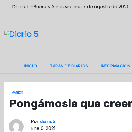
S
Diario 5 -Buenos Aires, viernes 7 de agosto de 2026
a
l
t
a
r
a
l
INICIO
TAPAS DE DIARIOS
INFORMACION
c
o
n
VARIOS
t
Pongámosle que creem
e
n
i
Por
diario5
d
Ene 6, 2021