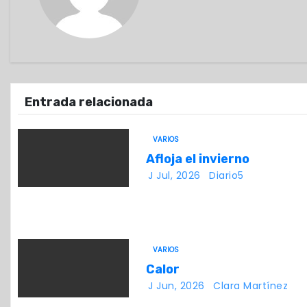
g
a
c
i
Entrada relacionada
ó
VARIOS
n
Afloja el invierno
d
J Jul, 2026
Diario5
e
e
VARIOS
n
Calor
t
J Jun, 2026
Clara Martínez