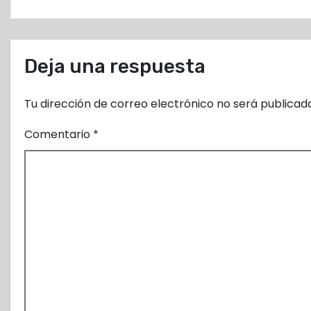
r
a
Deja una respuesta
d
a
Tu dirección de correo electrónico no será publicad
s
Comentario
*