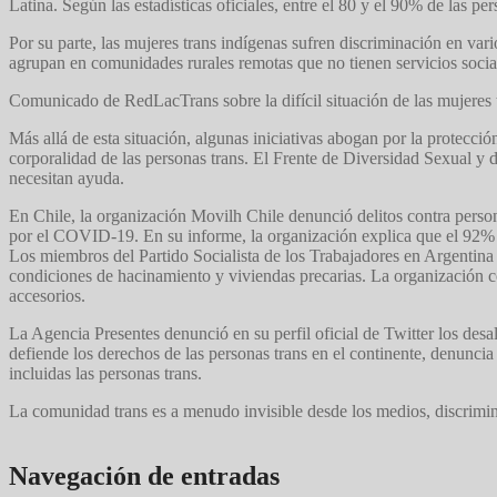
Latina. Según las estadísticas oficiales, entre el 80 y el 90% de las p
Por su parte, las mujeres trans indígenas sufren discriminación en var
agrupan en comunidades rurales remotas que no tienen servicios socia
Comunicado de RedLacTrans sobre la difícil situación de las mujeres t
Más allá de esta situación, algunas iniciativas abogan por la protecc
corporalidad de las personas trans. El Frente de Diversidad Sexual y d
necesitan ayuda.
En Chile, la organización Movilh Chile denunció delitos contra person
por el COVID-19. En su informe, la organización explica que el 92% d
Los miembros del Partido Socialista de los Trabajadores en Argentina t
condiciones de hacinamiento y viviendas precarias. La organización c
accesorios.
La Agencia Presentes denunció en su perfil oficial de Twitter los des
defiende los derechos de las personas trans en el continente, denuncia
incluidas las personas trans.
La comunidad trans es a menudo invisible desde los medios, discrimin
Navegación de entradas