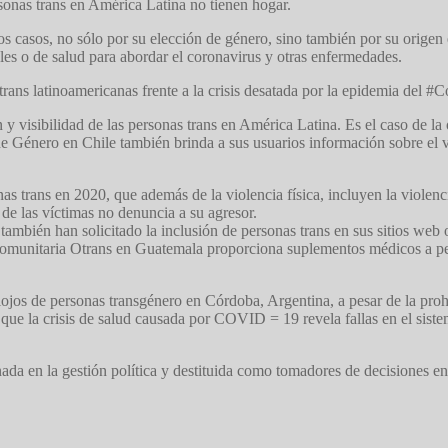
ersonas trans en América Latina no tienen hogar.
ios casos, no sólo por su elección de género, sino también por su origen
les o de salud para abordar el coronavirus y otras enfermedades.
rans latinoamericanas frente a la crisis desatada por la epidemia del #
ión y visibilidad de las personas trans en América Latina. Es el caso 
e Género en Chile también brinda a sus usuarios información sobre el vi
as trans en 2020, que además de la violencia física, incluyen la viole
e las víctimas no denuncia a su agresor.
ambién han solicitado la inclusión de personas trans en sus sitios web o
omunitaria Otrans en Guatemala proporciona suplementos médicos a perso
alojos de personas transgénero en Córdoba, Argentina, a pesar de la proh
 que la crisis de salud causada por COVID = 19 revela fallas en el siste
ada en la gestión política y destituida como tomadores de decisiones e