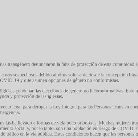
sonas transgénero denunciaron la falta de protección de esta comunida
casos sospechosos debido al virus solo se da desde la concepción binar
l COVID-19 y que asumen opciones de género no conformistas.
religiosas condenan las elecciones de género no heteronormativas. Esto no
yuda y protección de las iglesias.
ecto legal para derogar la Ley Integral para las Personas Trans en ener
emergencia.
rans las ha llevado a formas de vida poco ortodoxas. Muchas mujeres tra
lamiento social y, por lo tanto, son una población en riesgo de COVID-1
de tráfico en la vía pública. Estas condiciones hacen que las personas 