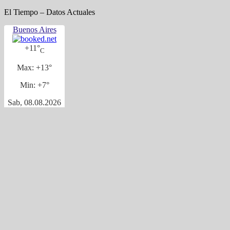
El Tiempo – Datos Actuales
Buenos Aires
+
11°
C
Max:
+
13°
Min:
+
7°
Sab, 08.08.2026