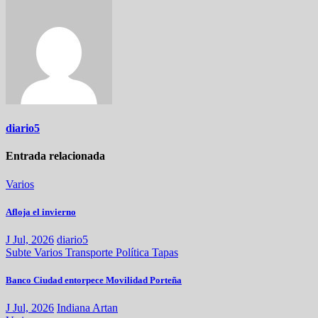
entradas
diario5
Entrada relacionada
Varios
Afloja el invierno
J Jul, 2026
diario5
Subte
Varios
Transporte
Política
Tapas
Banco Ciudad entorpece Movilidad Porteña
J Jul, 2026
Indiana Artan