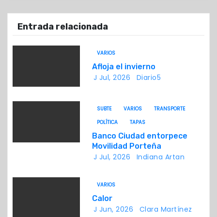
ó
Entrada relacionada
n
d
VARIOS
Afloja el invierno
e
J Jul, 2026
Diario5
e
n
SUBTE
VARIOS
TRANSPORTE
POLÍTICA
TAPAS
t
Banco Ciudad entorpece
Movilidad Porteña
r
J Jul, 2026
Indiana Artan
a
VARIOS
d
Calor
J Jun, 2026
Clara Martínez
a