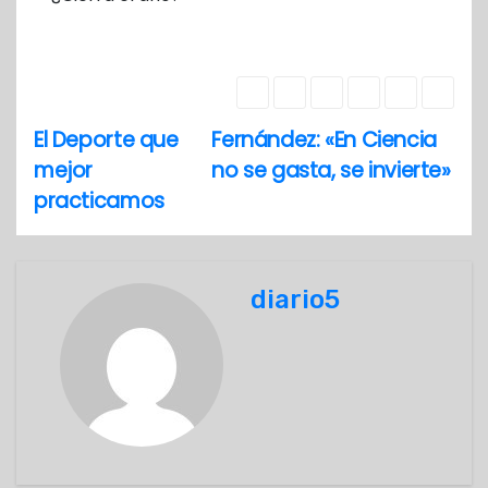
El Deporte que
Fernández: «En Ciencia
N
mejor
no se gasta, se invierte»
a
practicamos
v
e
diario5
g
a
c
i