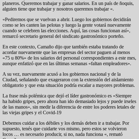
planeros. Queremos trabajar y ganar salarios. En un país de ñoquis,
alguien tiene que trabajar y nosotros queremos trabajar «.
«Pediremos que se vuelvan a abrir. Luego los gobiernos decidirán
como se les canten las pelotas y luego la gente votará nuevamente
cuando se celebren las elecciones. Aquí, las cosas funcionan así»,
remarcó secretario general del sindicato gastronómico porteño.
En este contexto, Camaño dijo que también estaba tratando de
acordar nuevamente que las empresas del sector paguen al menos
«75 u 80%» de los salarios del personal correspondientes a este mes,
aunque enfatizó que en las últimas semanas «faltan empleadores».
A su vez, nuevamente acusó a los gobiernos nacional y de la
Ciudad, señalando que exageraron con la extensión del aislamiento
obligatorio y que esta situación podría escalar a mayores problemas.
La frase más polémica que dejó el líder gastronómico es «Siempre
ha habido gripes, pero ahora han ido demasiado lejos y puede irseles
de las manos», sin medir la diferencia de entre los poderes letales de
las viejas gripes y el Covid-19
Debemos cuidar a los débiles y los demás deben ir a trabajar. Por
supuesto, tenés que cuidarte vos mismo, pero estos se volvieron
locos … es necesario producir, si no, nada funciona «, remató