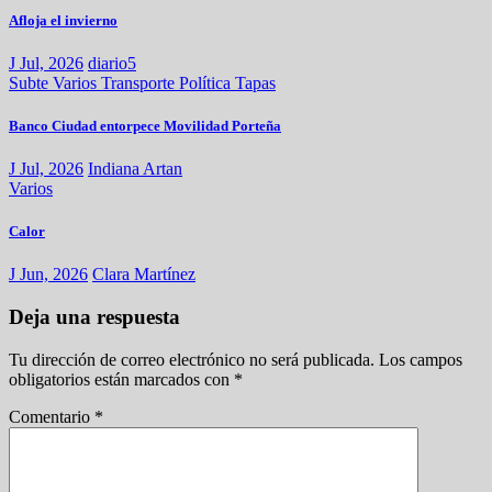
Afloja el invierno
J Jul, 2026
diario5
Subte
Varios
Transporte
Política
Tapas
Banco Ciudad entorpece Movilidad Porteña
J Jul, 2026
Indiana Artan
Varios
Calor
J Jun, 2026
Clara Martínez
Deja una respuesta
Tu dirección de correo electrónico no será publicada.
Los campos
obligatorios están marcados con
*
Comentario
*