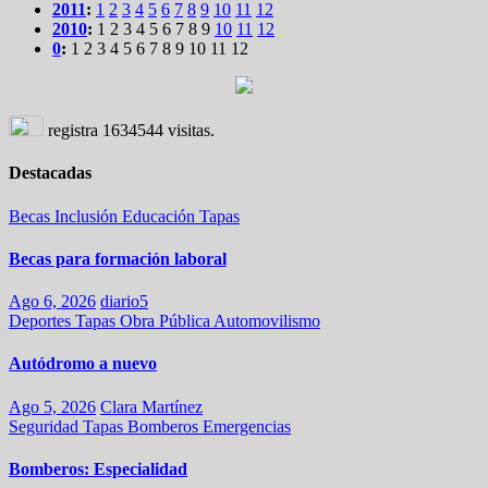
2011
:
1
2
3
4
5
6
7
8
9
10
11
12
2010
:
1
2
3
4
5
6
7
8
9
10
11
12
0
:
1
2
3
4
5
6
7
8
9
10
11
12
registra
1634544
visitas.
Destacadas
Becas
Inclusión
Educación
Tapas
Becas para formación laboral
Ago 6, 2026
diario5
Deportes
Tapas
Obra Pública
Automovilismo
Autódromo a nuevo
Ago 5, 2026
Clara Martínez
Seguridad
Tapas
Bomberos
Emergencias
Bomberos: Especialidad