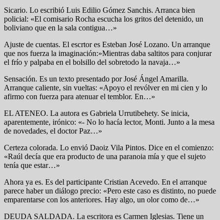
Sicario. Lo escribió Luis Edilio Gómez Sanchis. Arranca bien
policial: «El comisario Rocha escucha los gritos del detenido, un
boliviano que en la sala contigua…»
Ajuste de cuentas. El escrtor es Esteban José Lozano. Un arranque
que nos fuerza la imaginación:»Mientras daba saltitos para conjurar
el frío y palpaba en el bolsillo del sobretodo la navaja…»
Sensación. Es un texto presentado por José Ángel Amarilla.
Arranque caliente, sin vueltas: «Apoyo el revólver en mi cien y lo
afirmo con fuerza para atenuar el temblor. En…»
EL ATENEO. La autora es Gabriela Urrutibehety. Se inicia,
aparentemente, irónico: «- No lo hacía lector, Monti. Junto a la mesa
de novedades, el doctor Paz…»
Certeza colorada. Lo envió Daoiz Vila Pintos. Dice en el comienzo:
«Raúl decía que era producto de una paranoia mía y que el sujeto
tenía que estar…»
Ahora ya es. Es del participante Cristian Acevedo. En el arranque
parece haber un diálogo precio: «Pero este caso es distinto, no puede
emparentarse con los anteriores. Hay algo, un olor como de…»
DEUDA SALDADA. La escritora es Carmen Iglesias. Tiene un