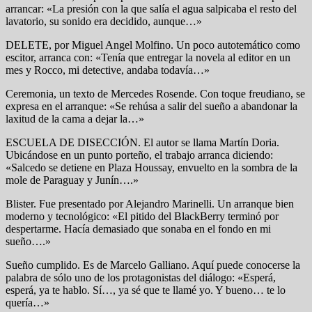
arrancar: «La presión con la que salía el agua salpicaba el resto del
lavatorio, su sonido era decidido, aunque…»
DELETE, por Miguel Angel Molfino. Un poco autotemático como
escitor, arranca con: «Tenía que entregar la novela al editor en un
mes y Rocco, mi detective, andaba todavía…»
Ceremonia, un texto de Mercedes Rosende. Con toque freudiano, se
expresa en el arranque: «Se rehúsa a salir del sueño a abandonar la
laxitud de la cama a dejar la…»
ESCUELA DE DISECCIÓN. El autor se llama Martín Doria.
Ubicándose en un punto porteño, el trabajo arranca diciendo:
«Salcedo se detiene en Plaza Houssay, envuelto en la sombra de la
mole de Paraguay y Junín….»
Blister. Fue presentado por Alejandro Marinelli. Un arranque bien
moderno y tecnológico: «El pitido del BlackBerry terminó por
despertarme. Hacía demasiado que sonaba en el fondo en mi
sueño….»
Sueño cumplido. Es de Marcelo Galliano. Aquí puede conocerse la
palabra de sólo uno de los protagonistas del diálogo: «Esperá,
esperá, ya te hablo. Sí…, ya sé que te llamé yo. Y bueno… te lo
quería…»