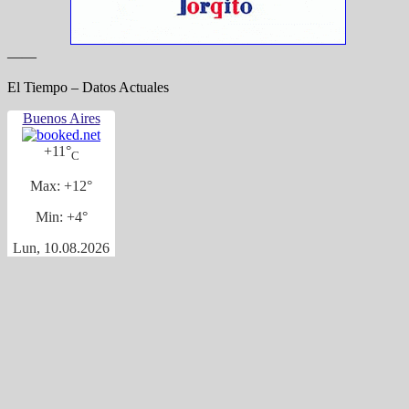
——
El Tiempo – Datos Actuales
Buenos Aires
+
11°
C
Max:
+
12°
Min:
+
4°
Lun, 10.08.2026