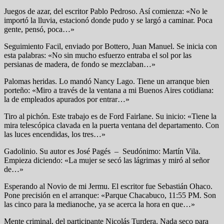
Juegos de azar, del escritor Pablo Pedroso. Así comienza: «No le
importó la lluvia, estacionó donde pudo y se largó a caminar. Poca
gente, pensó, poca…»
Seguimiento Facil, enviado por Bottero, Juan Manuel. Se inicia con
esta palabras: «No sin mucho esfuerzo entraba el sol por las
persianas de madera, de fondo ​se mezclaban…»
Palomas heridas. Lo mandó Nancy Lago. Tiene un arranque bien
porteño: «Miro a través de la ventana a mi Buenos Aires cotidiana:
la de empleados apurados por entrar…»
Tiro al pichón. Este trabajo es de Ford Fairlane. Su inicio: «Tiene la
mira telescópica clavada en la puerta ventana del departamento. Con
las luces encendidas, los tres…»
Gadolinio. Su autor es José Pagés – Seudónimo: Martín Vila.
Empieza diciendo: «La mujer se secó las lágrimas y miró al señor
de…»
Esperando al Novio de mi Jermu. El escritor fue Sebastián Ohaco.
Pone precisión en el arranque: «Parque Chacabuco, 11:55 PM. Son
las cinco para la medianoche, ya se acerca la hora en que…»
Mente criminal, del participante Nicolás Turdera. Nada seco para