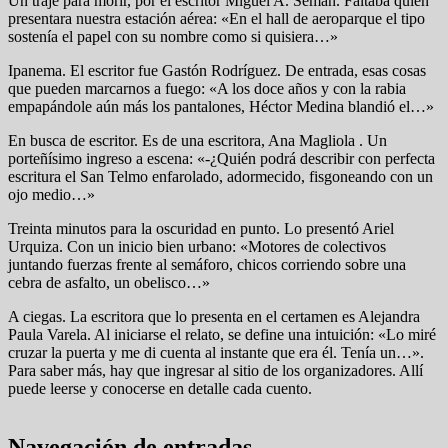
Un traje para morir, por el escritor Miguel A. Semán. Faltaba quien
presentara nuestra estación aérea: «En el hall de aeroparque el tipo
sostenía el papel con su nombre como si quisiera…»
Ipanema. El escritor fue Gastón Rodríguez. De entrada, esas cosas
que pueden marcarnos a fuego: «A los doce años y con la rabia
empapándole aún más los pantalones, Héctor Medina blandió el…»
En busca de escritor. Es de una escritora, Ana Magliola . Un
porteñísimo ingreso a escena: «-¿Quién podrá describir con perfecta
escritura el San Telmo enfarolado, adormecido, fisgoneando con un
ojo medio…»
Treinta minutos para la oscuridad en punto. Lo presentó Ariel
Urquiza. Con un inicio bien urbano: «Motores de colectivos
juntando fuerzas frente al semáforo, chicos corriendo sobre una
cebra de asfalto, un obelisco…»
A ciegas. La escritora que lo presenta en el certamen es Alejandra
Paula Varela. Al iniciarse el relato, se define una intuición: «Lo miré
cruzar la puerta y me di cuenta al instante que era él. Tenía un…».
Para saber más, hay que ingresar al sitio de los organizadores. Allí
puede leerse y conocerse en detalle cada cuento.
Navegación de entradas