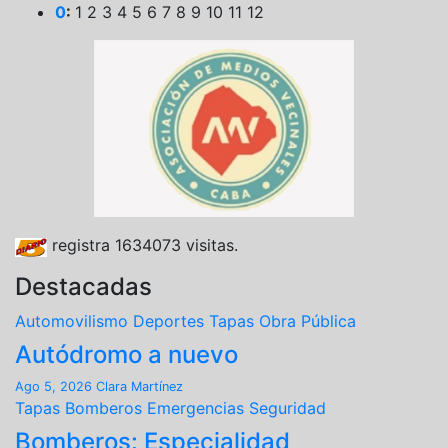
0
:
1
2
3
4
5
6
7
8
9
10
11
12
registra
1634073
visitas.
Destacadas
Automovilismo
Deportes
Tapas
Obra Pública
Autódromo a nuevo
Ago 5, 2026
Clara Martínez
Tapas
Bomberos
Emergencias
Seguridad
Bomberos: Especialidad