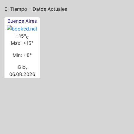
El Tiempo – Datos Actuales
Buenos Aires
+
15°
C
Max:
+
15°
Min:
+
8°
Gio,
06.08.2026