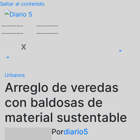
Saltar al contenido
----------
----------
----------
----------
X
Urbanos
Arreglo de veredas
con baldosas de
material sustentable
Por
diario5