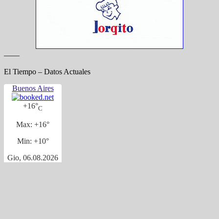
——
El Tiempo – Datos Actuales
Buenos Aires
+
16°
C
Max:
+
16°
Min:
+
10°
Gio, 06.08.2026