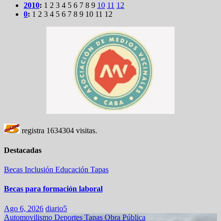
2010
:
1
2
3
4
5
6
7
8
9
10
11
12
0
:
1
2
3
4
5
6
7
8
9
10
11
12
registra
1634304
visitas.
Destacadas
Becas
Inclusión
Educación
Tapas
Becas para formación laboral
Ago 6, 2026
diario5
Automovilismo
Deportes
Tapas
Obra Pública