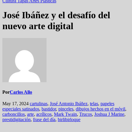
Cultura
Tapas
Artes Plásticas
José Ibáñez y el desafío del
nuevo arte digital
Por
Carlos Allo
May 17, 2024
cartulinas
,
José Antonio Ibáñez
,
telas
,
papeles
especiales satinados
,
bastidor
,
pinceles
,
dibujos hechos en el móvil
,
carboncillos
,
arte
,
acrílicos
,
Mark Twain
,
Trucos
,
Joshua J Marine
,
prestidigitación
,
frase del día
,
birlibirloque