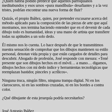
¿Quién habría podido predecir que aquellos parroquianos
meditabundos y esos ursos «pura mandíbula» desafiantes y a la vez
tristes, podrían encontrar una nueva forma de fluir?
Quizás, el propio Ibáñez, quien, por pretender excusarse acerca del
método aplicado para la composición de las piezas de arte que aquí
mostramos, nos termina haciendo entender que en el devenir de cada
dibujo todo es humanidad, ideas y una mano de artista que transfiere
todas su aptitudes a un solo dedo.
Él mismo nos lo cuenta. Lo hace después de que le transmitimos
nuestra sensación de comprobar que los dibujos mantienen su estilo
personal, denotan vida propia y que están cargados de detalles para
descubrir. Abogado de profesión, José responde con mesura: «Tené
presente que son dibujos hechos en el móvil… a mano… digamos,
dibujos hechos con mi dedo indice y herramientas tecnológicas que
reemplazan bastidor, pinceles y acrílicos».
Ninguna truca, ningún filtro, ninguna trampa digital. Ni en los
claroscuros, ni en las sombras cruzadas, ni en los bordes a contra
color.
¿Qué dibujante de esta jerarquía podría necesitarlos?
José Antonio Ibáñez