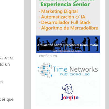
estar a
a, un
es
aber que