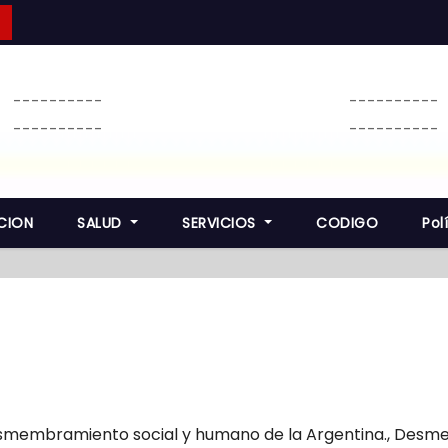
----------
----------
----------
----------
CION
SALUD
SERVICIOS
CODIGO
Pol
esmembramiento social y humano de la Argentina.
,
Desmem