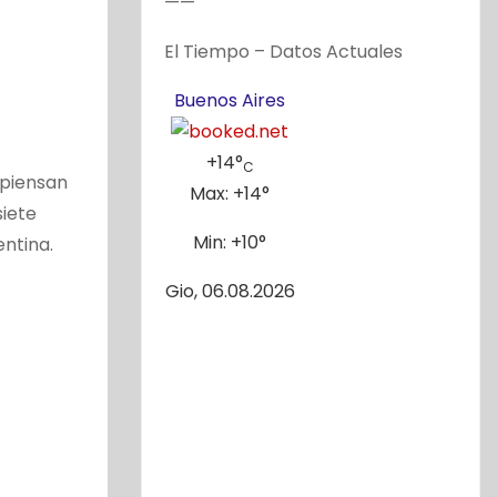
——
El Tiempo – Datos Actuales
Buenos Aires
+
14°
C
 piensan
Max:
+
14°
siete
Min:
+
10°
ntina.
Gio, 06.08.2026