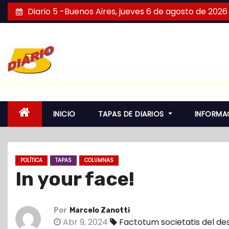
S
Diario 5 -Buenos Aires, jueves 6 de agosto de 2026
a
l
t
a
r
a
l
INICIO
TAPAS DE DIARIOS
INFORMA
c
o
n
POLÍTICA
TAPAS
COLUMNAS
t
In your face!
e
n
i
Por
Marcelo Zanotti
d
Abr 9, 2024
Factotum societatis del d