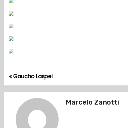
Gaucho Laspel
N
a
v
Marcelo Zanotti
e
g