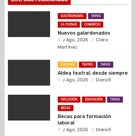
n
GASTRONOMÍA
TAPAS
d
LA CIUDAD
COMERCIO
Nuevos galardonados
e
J Ago, 2026
Clara
e
Martínez
n
CULTURA
TEATRO
TAPAS
t
Aldea teatral, desde siempre
J Ago, 2026
Diario5
r
a
INCLUSIÓN
EDUCACIÓN
TAPAS
BECAS
d
Becas para formación
laboral
a
J Ago, 2026
Diario5