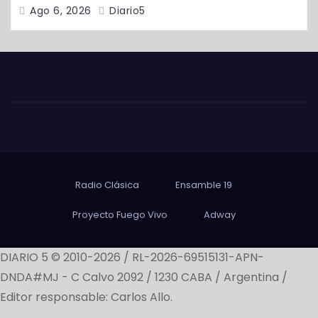
Ago 6, 2026
Diario5
Radio Clásica
Ensamble 19
Proyecto Fuego Vivo
Adway
DIARIO 5 © 2010-2026 / RL-2026-69515131-APN-
DNDA#MJ -
C Calvo 2092 / 1230 CABA / Argentina /
Editor responsable: Carlos Allo.