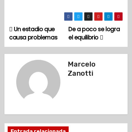
Un estadio que
De a poco se logra
N
causa problemas
el equilibrio
a
v
Marcelo
e
Zanotti
g
a
c
i
ó
Entrada relacionada