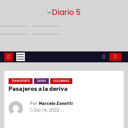
S
a
l
----------
----------
t
----------
----------
a
r
a
l
c
o
TRANSPORTE
TAPAS
COLUMNAS
n
Pasajeros a la deriva
t
e
Por
Marcelo Zanotti
n
Dic 14, 2022
i
d