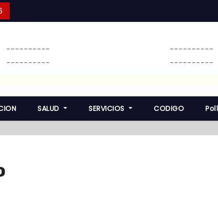
6
----------
----------
----------
----------
CION
SALUD
SERVICIOS
CODIGO
Pol
o