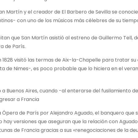
n Martín y el creador de El Barbero de Sevilla se conoci
entinos- con uno de los músicos más célebres de su tiemp
an que San Martín asistió al estreno de Guillermo Tell, de
a de París.
1828 visitó las termas de Aix-la-Chapelle para tratar su a
uta de Nimes-, es poco probable que lo hiciera en el vera
eso a Buenos Aires, cuando -al enterarse del fusilamiento 
egresar a Francia
a Ópera de París por Alejandro Aguado, el banquero que 
ro hay versiones que aseguran que la relación con Aguado
rtunas de Francia gracias a sus «renegociaciones de la de