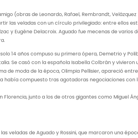
 amigo (obras de Leonardo, Rafael, Rembrandt, Velázquez
ir las veladas con un círculo privilegiado: entre ellos e
lzac y Eugène Delacroix. Aguado fue mecenas de varios de 
a.
 solo 14 años compuso su primera ópera, Demetrio y Polibi
ia. Se casó ​​con la española Isabella Colbrán y vivieron 
 de moda de la época, Olimpia Pellisier, apareció entre 
ra. La había compuesto tras agotadoras negociaciones con
 Florencia, junto a los de otros gigantes como Miguel Áng
 las veladas de Aguado y Rossini, que marcaron una época