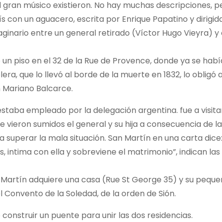
el gran músico existieron. No hay muchas descripciones, 
s con un aguacero, escrita por Enrique Papatino y dirigid
aginario entre un general retirado (Víctor Hugo Vieyra) y 
ó un piso en el 32 de la Rue de Provence, donde ya se habí
era, que lo llevó al borde de la muerte en 1832, lo obligó
 Mariano Balcarce.
estaba empleado por la delegación argentina. fue a visitar
se vieron sumidos el general y su hija a consecuencia de l
 a superar la mala situación. San Martín en una carta dice
, intima con ella y sobreviene el matrimonio”, indican l
Martín adquiere una casa (Rue St George 35) y su pequeñ
l Convento de la Soledad, de la orden de Sión.
 construir un puente para unir las dos residencias.