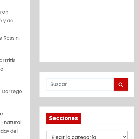
eron
o y de
 Rossini,
rtritis
no
de Dorrego
se
Secciones
 -natural
uda» del
S