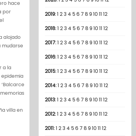
pero hace
a por
2019
:
1
2
3
4
5
6
7
8
9
10
11
12
el
2018
:
1
2
3
4
5
6
7
8
9
10
11
12
a alojado
2017
:
1
2
3
4
5
6
7
8
9
10
11
12
 a mudarse
2016
:
1
2
3
4
5
6
7
8
9
10
11
12
 a la
2015
:
1
2
3
4
5
6
7
8
9
10
11
12
a epidemia
: ‘Balcarce
2014
:
1
2
3
4
5
6
7
8
9
10
11
12
as memorias
2013
:
1
2
3
4
5
6
7
8
9
10
11
12
a villa en
2012
:
1
2
3
4
5
6
7
8
9
10
11
12
2011
:
1
2
3
4
5
6
7
8
9
10
11
12