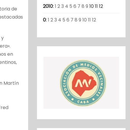
2010
:
1
2
3
4
5
6
7
8
9
10
11
12
toria de
destacadas
0
:
1
2
3
4
5
6
7
8
9
10
11
12
 y
era».
nos en
entinos,
n Martín
fred