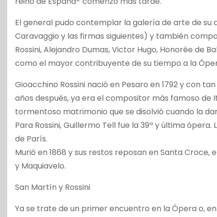
reino de España- comenzó más tarde.
El general pudo contemplar la galería de arte de su
Caravaggio y las firmas siguientes) y también compart
Rossini, Alejandro Dumas, Victor Hugo, Honorée de Ba
como el mayor contribuyente de su tiempo a la Óper
Gioacchino Rossini nació en Pesaro en 1792 y con tan
años después, ya era el compositor más famoso de Ital
tormentoso matrimonio que se disolvió cuando la dama
Para Rossini, Guillermo Tell fue la 39ª y última ópe
de París.
Murió en 1868 y sus restos reposan en Santa Croce, en
y Maquiavelo.
San Martín y Rossini
Ya se trate de un primer encuentro en la Ópera o, en