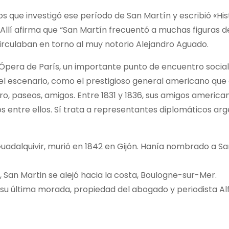
os que investigó ese período de San Martín y escribió «His
Allí afirma que “San Martín frecuentó a muchas figuras 
irculaban en torno al muy notorio Alejandro Aguado.
 Ópera de París, un importante punto de encuentro social
del escenario, como el prestigioso general americano que 
tro, paseos, amigos. Entre 1831 y 1836, sus amigos america
s entre ellos. Sí trata a representantes diplomáticos arg
adalquivir, murió en 1842 en Gijón. Hanía nombrado a Sa
8, San Martin se alejó hacia la costa, Boulogne-sur-Mer.
ue su última morada, propiedad del abogado y periodista Al