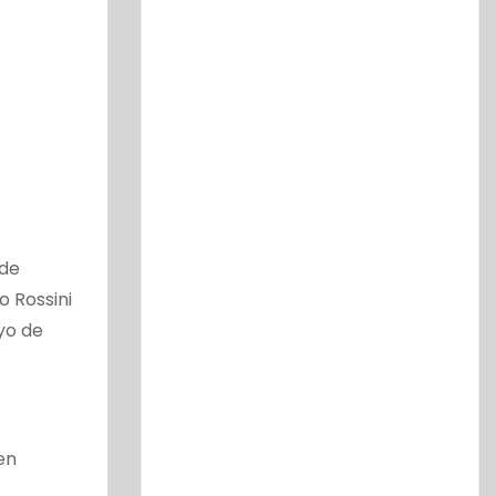
 de
o Rossini
yo de
en