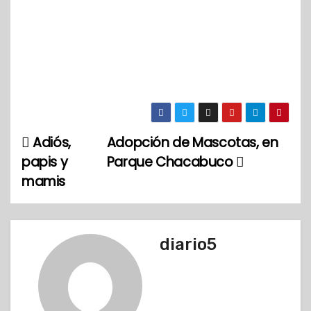
Adiós,
Adopción de Mascotas, en
N
papis y
Parque Chacabuco
a
mamis
v
e
diario5
g
a