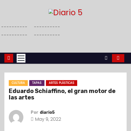
S
a
l
----------
----------
t
----------
----------
a
r
a
l
c
o
CULTURA
TAPAS
ARTES PLÁSTICAS
n
Eduardo Schiaffino, el gran motor de
t
las artes
e
n
Por
diario5
i
May 9, 2022
d