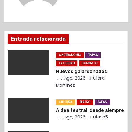
c
i
ó
Entrada relacionada
n
d
GASTRONOMÍA
TAPAS
LA CIUDAD
COMERCIO
e
Nuevos galardonados
e
J Ago, 2026
Clara
Martínez
n
t
CULTURA
TEATRO
TAPAS
Aldea teatral, desde siempre
r
J Ago, 2026
Diario5
a